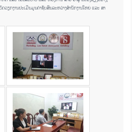
ະຕິບັດວຽກງານປະເມີນມູນຄ່າຊັບສິນລະຫວ່າງສໍານັກງານໃຫຍ່ ແລະ ສາ