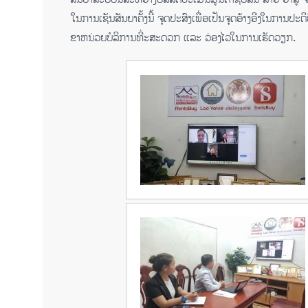
ໃນການເຊັນສັນຍາຄັ້ງນີ້ ຈຸດປະສົງເພື່ອເປັນຈຸດອ້າງອີງໃນການປ
ຂາຫນ່ວຍບໍລິການທີ່ະສະດວກ ແລະ ວ່ອງໄວໃນການເຮັດວຽກ.