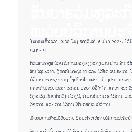
ສັນຍາຮວ່ມທູລະກ
ໜວ່ຍບໍລິການປະ​ຈ
ໃນຕອນເຊົ້າເວລາ 10:30 ໂມງ ຂອງວັນທີ 15 ມີນາ 2024, ໄດ້
ຊຽງຂວາງ.
ຕົວແທນຂອງຫນ່ວຍບໍລິການແຂວງຊຽງຂວາງແມ່ນ ທ່ານ ຄໍາປາສັກ ພ
ພັນ ໄຊຍະລາດ, ຜູ້ອອກໃບອະນຸຍາດ ແລະ ບໍລິສັດ ເຣນສະບາຍ ໂ
ບໍລິການແຂວງຊຽງຂວາງ ຕັ້ງຢູ່ບ້ານໂພນສາງ, ເມືອງປາກ, ແຂວງ 
ແຂວງຄໍາມ່ວນ, ແຂວງ ເຊກອງ, ແຂວງ ບໍລິຄໍາໄຊ, ແຂວງ ສະຫວັ
ລັງຈະເຊັນສັນຍາຕົກລົງໃນໄວໆນີ້, ນີ້ແມ່ນກັບຫນ່ວຍບໍລິການ ແ
ວິຊາການ ແລະ ການບໍລິການໃຫ້ແກ່ຫນ່ວຍບໍລິການ
ມີແຜນການທີ່ຈະມີຕົວແທນ ພ້ອມທີ່ຈະໃຫ້ການບໍລິການປະສິດທ
ສັນຍາສະບັບນີ້ລະຫວ່າງບໍລິສັດປະເມີນມູນຄ່າຊັບສິນ ລາວ ວາ