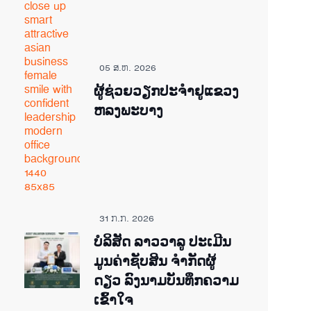
05 ສ.ຫ. 2026
ຜູ້ຊ່ວຍ​ວຽກປະ​ຈຳ​ຢູ​​ແຂວງ
ຫລງ​ພະ​ບາງ
31 ກ.ກ. 2026
ບໍລິສັດ ລາວວາລູ ປະເມີນ
ມູນຄ່າຊັບສິນ ຈຳກັດຜູ້
ດຽວ ລົງນາມບັນທຶກຄວາມ
ເຂົ້າໃຈ