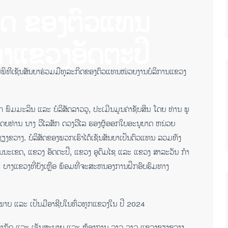
ິດ ຂອງຕົວແທນ
ຳ​ແຂວງອັດຕະປີ
ມີພິທີເຊັນສັນຍາຮ່ວມມືທຸລະກິດຂອງຕົວແທນໜ່ວຍງານບໍລິການແຂວງ
ົມມະລິນ ແລະ ບໍລິສັດລາວວູ, ປະເມີນມູນຄ່າຊັບສິນ ໂດຍ ທ່ານ ພູ
ດຍທ່ານ ນາງ ວິໄລສັກ ດວງວິໄລ ຮອງຜູ້ອອກໃບອະນຸຍາດ ຫນ່ວຍ
ຊຽງຂວາງ. ບໍລິສັດຂອງພວກເຮົາໄດ້ເຊັນສັນຍາເປັນຕົວແທນ ລວມທັງ
ນນະເຂດ, ແຂວງ ອັດຕະປື, ແຂວງ ອູດົມໄຊ ແລະ ແຂວງ ສາລະວັນ ກໍາ
ລະ ບາງແຂວງທີ່ຍັງເຫຼືອ ພ້ອມທີ່ຈະສະຫນອງການຝຶກອົບຮົມທາງ
ິພາບ ແລະ ເປັນມືອາຊີບໃນທົ່ວທຸກແຂວງໃນ ປີ 2024
ລູ ຈໍາກັດ ແລະ ເຣັນສະບາຍ ແລະ ຫ້ອງການ ລາວ ວາລູ ແຂວງຊຽງຂວາງ,