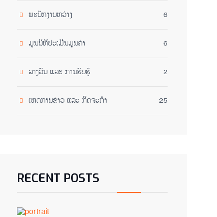
ພະນັກງານຫວ່າງ
6
ມູນນິທິປະເມີນມູນຄ່າ
6
ລາງວັນ ແລະ ການຮັບຮູ້
2
ເຫດການຂ່າວ ແລະ ກິດຈະກໍາ
25
RECENT POSTS