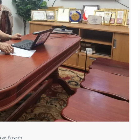
ແລະ ກິດຈະກໍາ