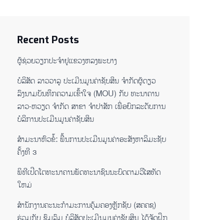
Recent Posts
ຜູ້ຊ່ວຍ​ວຽກປະ​ຈຳ​ຢູ​​ແຂວງຫລງ​ພະ​ບາງ
ບໍລິສັດ ລາວວາລູ ປະເມີນມູນຄ່າຊັບສິນ ຈຳກັດຜູ້ດຽວ
ລົງນາມບັນທຶກຄວາມເຂົ້າໃຈ (MOU) ກັບ ທະນາຄານ
ລາວ-ຫວຽດ ຈຳກັດ ສາຂາ ຈຳປາສັກ ເພື່ອຍົກລະດັບການ
ບໍລິການປະເມີນມູນຄ່າຊັບສິນ
ສຳມະນາຫົວຂໍ້: ພື້ນການປະເມີນມູນຄ່າອະສັງຫາລິມະຊັບ
ຄັ້ງທີ 3
ພິ​ທີ​ເປີດ​ໂຕ​ທະ​ນາ​ຄານ​ພັດ​ທະ​ນາ​ຊົນ​ນະ​ບົດ​ຕາມ​ວິ​ໄສ​ທັດ​
ໃຫມ່
ສໍານັກງານຄະນະກໍາມະການຄຸ້ມຄອງຫຼັກຊັບ (ສຄຄຊ)
ຮ່ວມກັບ ຊົມລົມ ບໍລິສັດປະເມີນມູນຄ່າຊັບສິນ ໄດ້ຈັດຝຶກ