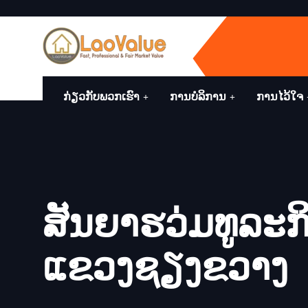
ກ່ຽວກັບພວກເຮົາ
ການບໍລິການ
ການໄວ້ໃຈ
ສັນຍາຮວ່ມທູລະກ
ແຂວງຊຽງຂວາງ