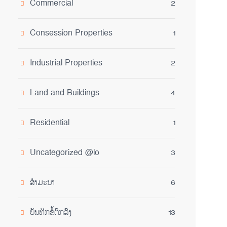
Commercial
2
Consession Properties
1
Industrial Properties
2
Land and Buildings
4
Residential
1
Uncategorized @lo
3
ສໍາມະນາ
6
ບັນທຶກຂໍ້ຕົກລົງ
13