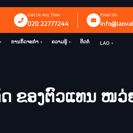
Call Us Any Time:
Email Us:
020 22777244
info@laova
ການກິດຈະກໍາ
ຄວາມຮູ້
ຕິດຕໍ່
LAO
ິດ ຂອງຕົວແທນ ໜວ່ຍ