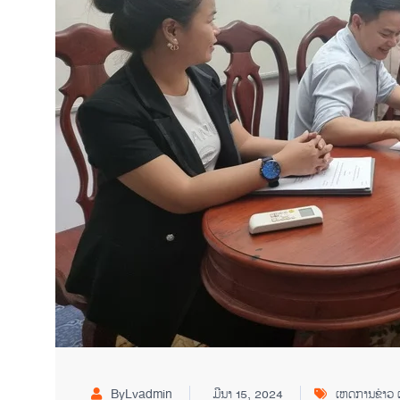
ByLvadmin
ມີນາ 15, 2024
ເຫດການຂ່າວ 