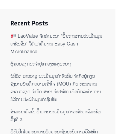
Recent Posts
LaoValue ຈັດສຳມະນາ “ພື້ນຖານການປະເມີນມູນ
ຄ່າຊັບສິນ” ໃຫ້ແກ່ທີມງານ Easy Cash
Microfinance
ຜູ້ຊ່ວຍ​ວຽກປະ​ຈຳ​ຢູ​​ແຂວງຫລງ​ພະ​ບາງ
ບໍລິສັດ ລາວວາລູ ປະເມີນມູນຄ່າຊັບສິນ ຈຳກັດຜູ້ດຽວ
ລົງນາມບັນທຶກຄວາມເຂົ້າໃຈ (MOU) ກັບ ທະນາຄານ
ລາວ-ຫວຽດ ຈຳກັດ ສາຂາ ຈຳປາສັກ ເພື່ອຍົກລະດັບການ
ບໍລິການປະເມີນມູນຄ່າຊັບສິນ
ສຳມະນາຫົວຂໍ້: ພື້ນການປະເມີນມູນຄ່າອະສັງຫາລິມະຊັບ
ຄັ້ງທີ 3
ພິ​ທີ​ເປີດ​ໂຕ​ທະ​ນາ​ຄານ​ພັດ​ທະ​ນາ​ຊົນ​ນະ​ບົດ​ຕາມ​ວິ​ໄສ​ທັດ​