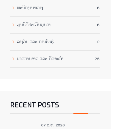
ພະນັກງານຫວ່າງ
6
ມູນນິທິປະເມີນມູນຄ່າ
6
ລາງວັນ ແລະ ການຮັບຮູ້
2
ເຫດການຂ່າວ ແລະ ກິດຈະກໍາ
25
RECENT POSTS
07 ສ.ຫ. 2026