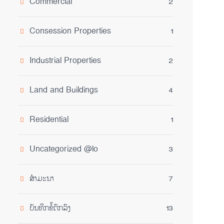
Commercial
2
Consession Properties
1
Industrial Properties
2
Land and Buildings
4
Residential
1
Uncategorized @lo
3
ສໍາມະນາ
7
ບັນທຶກຂໍ້ຕົກລົງ
13