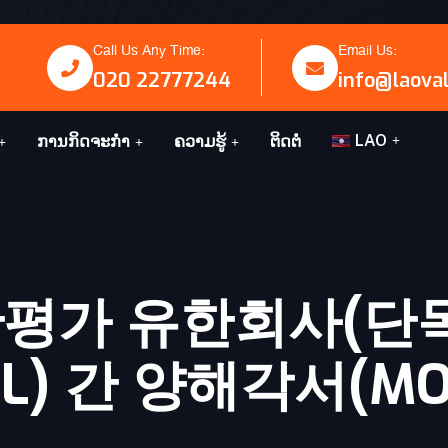
Call Us Any Time:
Email Us:
020 22777244
info@laova
LAO
ການກິດຈະກໍາ
ຄວາມຮູ້
ຕິດຕໍ່
자산평가 유한회사(단
L) 간 양해각서(M