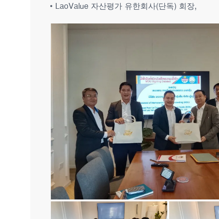
• LaoValue 자산평가 유한회사(단독) 회장,