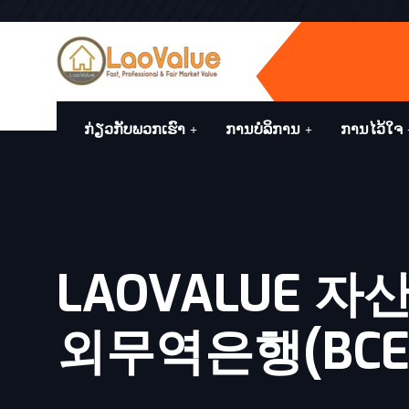
ກ່ຽວກັບພວກເຮົາ
ການບໍລິການ
ການໄວ້ໃຈ
LAOVALUE 
외무역은행(BCE