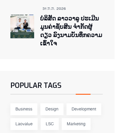
31 ກ.ກ. 2026
ບໍລິສັດ ລາວວາລູ ປະເມີນ
ມູນຄ່າຊັບສິນ ຈຳກັດຜູ້
ດຽວ ລົງນາມບັນທຶກຄວາມ
ເຂົ້າໃຈ
POPULAR TAGS
Business
Design
Development
Laovalue
LSC
Marketing