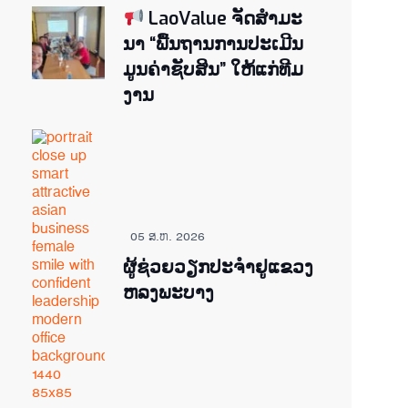
LaoValue ຈັດສຳມະ
ນາ “ພື້ນຖານການປະເມີນ
ມູນຄ່າຊັບສິນ” ໃຫ້ແກ່ທີມ
ງານ
05 ສ.ຫ. 2026
ຜູ້ຊ່ວຍ​ວຽກປະ​ຈຳ​ຢູ​​ແຂວງ
ຫລງ​ພະ​ບາງ