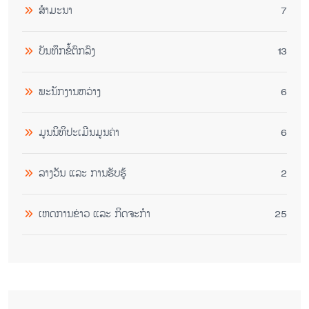
ສໍາມະນາ
7
ບັນທຶກຂໍ້ຕົກລົງ
13
ພະນັກງານຫວ່າງ
6
ມູນນິທິປະເມີນມູນຄ່າ
6
ລາງວັນ ແລະ ການຮັບຮູ້
2
ເຫດການຂ່າວ ແລະ ກິດຈະກໍາ
25