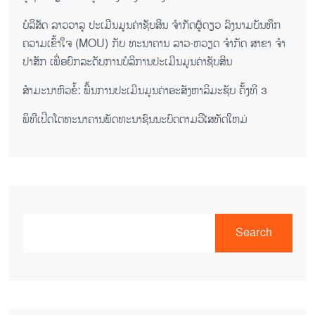
ບໍລິສັດ ລາວວາລູ ປະເມີນມູນຄ່າຊັບສິນ ຈຳກັດຜູ້ດຽວ ລົງນາມບັນທຶກ
ຄວາມເຂົ້າໃຈ (MOU) ກັບ ທະນາຄານ ລາວ-ຫວຽດ ຈຳກັດ ສາຂາ ຈຳ
ປາສັກ ເພື່ອຍົກລະດັບການບໍລິການປະເມີນມູນຄ່າຊັບສິນ
ສຳມະນາຫົວຂໍ້: ພື້ນການປະເມີນມູນຄ່າອະສັງຫາລິມະຊັບ ຄັ້ງທີ 3
ພິ​ທີ​ເປີດ​ໂຕ​ທະ​ນາ​ຄານ​ພັດ​ທະ​ນາ​ຊົນ​ນະ​ບົດ​ຕາມ​ວິ​ໄສ​ທັດ​ໃຫມ່
Search