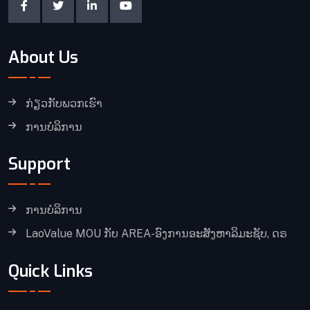
About Us
ກ່ຽວກັບພວກເຮົາ
ການບໍລິການ
Support
ການບໍລິການ
LaoValue MOU ກັບ AREA-ອົງການອະສັງຫາລິມະຊັບ, ດຣ
Quick Links