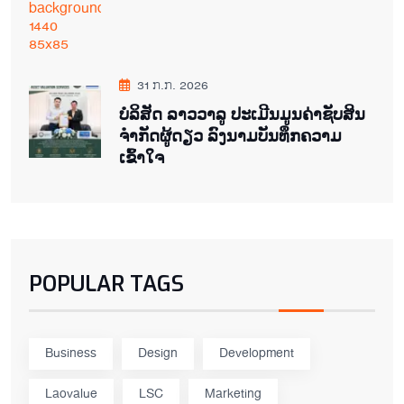
31 ກ.ກ. 2026
ບໍລິສັດ ລາວວາລູ ປະເມີນມູນຄ່າຊັບສິນ
ຈຳກັດຜູ້ດຽວ ລົງນາມບັນທຶກຄວາມ
ເຂົ້າໃຈ
POPULAR TAGS
Business
Design
Development
Laovalue
LSC
Marketing