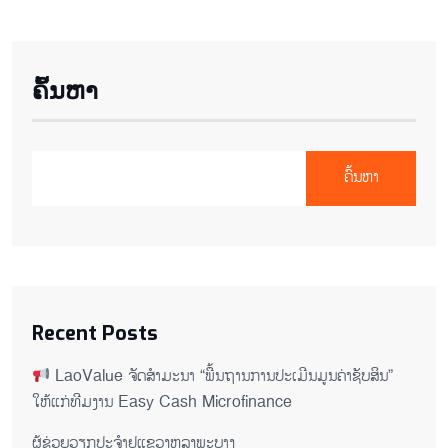
ຄົ້ນຫາ
ຄົ້ນຫາ
Recent Posts
LaoValue ຈັດສຳມະນາ “ພື້ນຖານການປະເມີນມູນຄ່າຊັບສິນ”
ໃຫ້ແກ່ທີມງານ Easy Cash Microfinance
ຜູ້ຊ່ວຍ​ວຽກປະ​ຈຳ​ຢູ​​ແຂວງຫລງ​ພະ​ບາງ