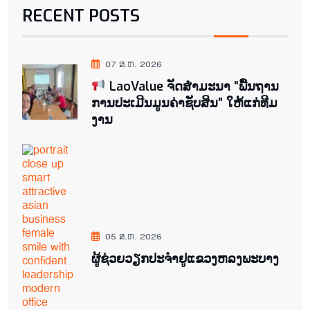
RECENT POSTS
07 ສ.ຫ. 2026
LaoValue ຈັດສຳມະນາ “ພື້ນຖານ
ການປະເມີນມູນຄ່າຊັບສິນ” ໃຫ້ແກ່ທີມ
ງານ
05 ສ.ຫ. 2026
ຜູ້ຊ່ວຍ​ວຽກປະ​ຈຳ​ຢູ​​ແຂວງຫລງ​ພະ​ບາງ