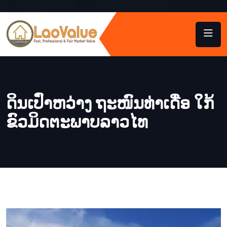
ດິນເປົ່າຫວ່າງ ຖະໜົນທ່າເດື່ອ ໃກ້
ຂົວມິດຕະພາບລາວໄທ