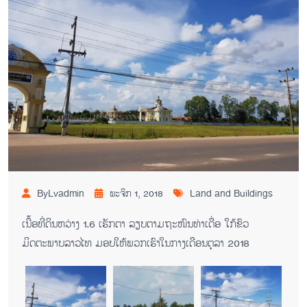
ByLvadmin
ພະຈິກ 1, 2018
Land and Buildings
ເນື້ອທີ່ດິນຫວ່າງ 1.6 ເຮັກຕາ ລຽບຕາມຖະໜົນທ່າເດື່ອ ໃກ້ຂົວ
ມິດຕະພາບລາວໄທ ມອບໃຫ້ພວກເຮົາໃນກາງເດືອນຕຸລາ 2018