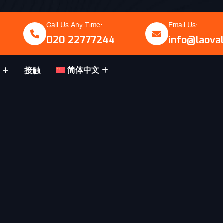
Call Us Any Time:
Email Us:
020 22777244
info@laova
简体中文
接触