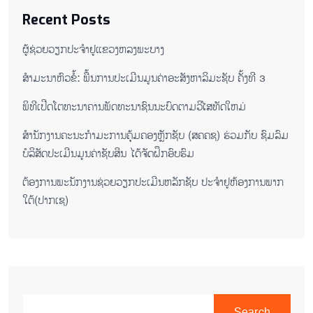
Recent Posts
ຜູ້ຊ່ວຍ​ວຽກປະ​ຈຳ​ຢູ​​ແຂວງຫລງ​ພະ​ບາງ
ສຳມະນາຫົວຂໍ້: ພື້ນການປະເມີນມູນຄ່າອະສັງຫາລິມະຊັບ ຄັ້ງທີ 3
ພິ​ທີ​ເປີດ​ໂຕ​ທະ​ນາ​ຄານ​ພັດ​ທະ​ນາ​ຊົນ​ນະ​ບົດ​ຕາມ​ວິ​ໄສ​ທັດ​ໃຫມ່
ສໍານັກງານຄະນະກໍາມະການຄຸ້ມຄອງຫຼັກຊັບ (ສຄຄຊ) ຮ່ວມກັບ ຊົມລົມ
ບໍລິສັດປະເມີນມູນຄ່າຊັບສິນ ໄດ້ຈັດຝຶກອົບຮົມ
ຕ​້ອງ​ການ​ພະ​ນັກ​ງານ​ຊ່ວຍ​ວຽກ​ປະ​ເມີນ​ຫລັກ​ຊັບ ປະ​ຈຳ​ຢູ​ຫ້ອງ​ການ​ພາກ​
ໃຕ້​(ປາກ​ເຊ)
Search