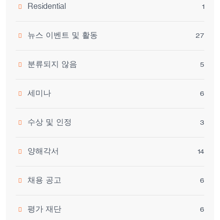
Residential
1
뉴스 이벤트 및 활동
27
분류되지 않음
5
세미나
6
수상 및 인정
3
양해각서
14
채용 공고
6
평가 재단
6