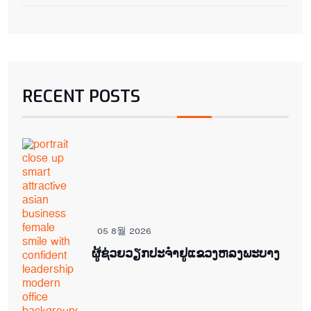
RECENT POSTS
05 8월 2026
ຜູ້ຊ່ວຍ​ວຽກປະ​ຈຳ​ຢູ​​ແຂວງຫລງ​ພະ​ບາງ