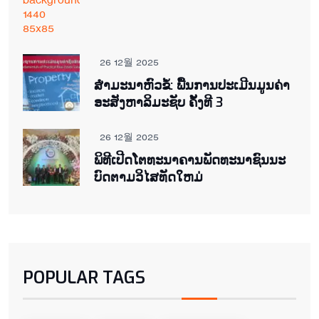
26 12월 2025
ສຳມະນາຫົວຂໍ້: ພື້ນການປະເມີນມູນຄ່າ
ອະສັງຫາລິມະຊັບ ຄັ້ງທີ 3
26 12월 2025
ພິ​ທີ​ເປີດ​ໂຕ​ທະ​ນາ​ຄານ​ພັດ​ທະ​ນາ​ຊົນ​ນະ​
ບົດ​ຕາມ​ວິ​ໄສ​ທັດ​ໃຫມ່
POPULAR TAGS