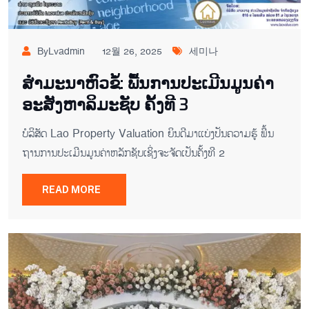
ByLvadmin
12월 26, 2025
세미나
ສຳມະນາຫົວຂໍ້: ພື້ນການປະເມີນມູນຄ່າ
ອະສັງຫາລິມະຊັບ ຄັ້ງທີ 3
ບໍລິສັດ Lao Property Valuation ຍິນ​ດີມາ​ແບ່ງ​ປັນ​ຄວາມ​ຮູ້ ພື້ນ​
ຖານ​ການ​ປະ​ເມີນ​​ມູນ​ຄ່າຫລັກ​ຊັບ​ເຊິ່ງ​ຈະ​ຈັດ​ເປັນ​ຄັ້ງ​ທີ 2
READ MORE