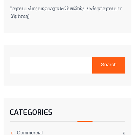
ຕ​້ອງ​ການ​ພະ​ນັກ​ງານ​ຊ່ວຍ​ວຽກ​ປະ​ເມີນ​ຫລັກ​ຊັບ ປະ​ຈຳ​ຢູ​ຫ້ອງ​ການ​ພາກ​
ໃຕ້​(ປາກ​ເຊ)
Search
CATEGORIES
Commercial
2