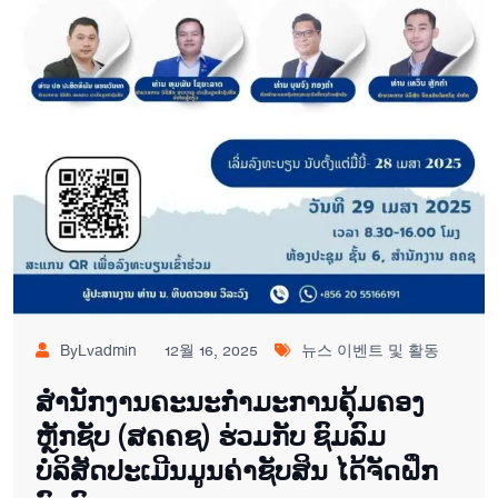
ByLvadmin
12월 16, 2025
뉴스 이벤트 및 활동
ສໍານັກງານຄະນະກໍາມະການຄຸ້ມຄອງ
ຫຼັກຊັບ (ສຄຄຊ) ຮ່ວມກັບ ຊົມລົມ
ບໍລິສັດປະເມີນມູນຄ່າຊັບສິນ ໄດ້ຈັດຝຶກ