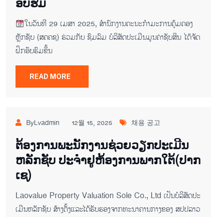
ອົບຮົມ
ໃນວັນທີ 29 ເມສາ 2025, ສໍານັກງານຄະນະກໍາມະການຄຸ້ມຄອງ
ຫຼັກຊັບ (ສຄຄຊ) ຮ່ວມກັບ ຊົມລົມ ບໍລິສັດປະເມີນມູນຄ່າຊັບສິນ ໄດ້ຈັດ
ຝຶກອົບຮົມຂຶ້ນ
READ MORE
ByLvadmin
12월 15, 2025
채용 공고
ຕ​້ອງ​ການ​ພະ​ນັກ​ງານ​ຊ່ວຍ​ວຽກ​ປະ​ເມີນ​
ຫລັກ​ຊັບ ປະ​ຈຳ​ຢູ​ຫ້ອງ​ການ​ພາກ​ໃຕ້​(ປາກ​
ເຊ)
Laovalue Property Valuation Sole Co., Ltd ເປັນ​ບໍ​ລິ​ສັດ​ປະ​
ເມີນ​ຫລັກ​ຊັບ ສ້າ​ງ​ຕັ້ງ​ແລະ​ໄດ້​ຮັບ​ຮອງ​ຈາກ​ທະ​ນາ​ຄານ​ກາງຂອງ ສ​ປ​ປ​ລາວ