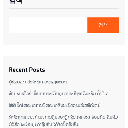
검색
검색
Recent Posts
ຜູ້ຊ່ວຍ​ວຽກປະ​ຈຳ​ຢູ​​ແຂວງຫລງ​ພະ​ບາງ
ສຳມະນາຫົວຂໍ້: ພື້ນການປະເມີນມູນຄ່າອະສັງຫາລິມະຊັບ ຄັ້ງທີ 3
ພິ​ທີ​ເປີດ​ໂຕ​ທະ​ນາ​ຄານ​ພັດ​ທະ​ນາ​ຊົນ​ນະ​ບົດ​ຕາມ​ວິ​ໄສ​ທັດ​ໃຫມ່
ສໍານັກງານຄະນະກໍາມະການຄຸ້ມຄອງຫຼັກຊັບ (ສຄຄຊ) ຮ່ວມກັບ ຊົມລົມ
ບໍລິສັດປະເມີນມູນຄ່າຊັບສິນ ໄດ້ຈັດຝຶກອົບຮົມ