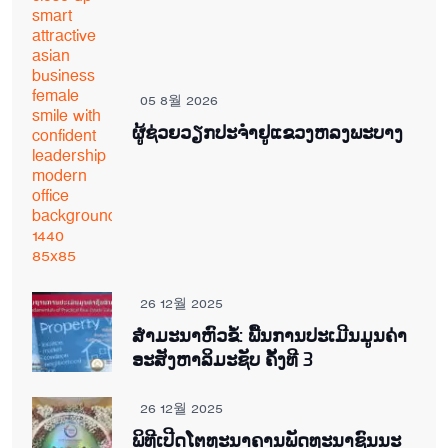
05 8월 2026
ຜູ້ຊ່ວຍ​ວຽກປະ​ຈຳ​ຢູ​​ແຂວງຫລງ​ພະ​ບາງ
26 12월 2025
ສຳມະນາຫົວຂໍ້: ພື້ນການປະເມີນມູນຄ່າ
ອະສັງຫາລິມະຊັບ ຄັ້ງທີ 3
26 12월 2025
ພິ​ທີ​ເປີດ​ໂຕ​ທະ​ນາ​ຄານ​ພັດ​ທະ​ນາ​ຊົນ​ນະ​