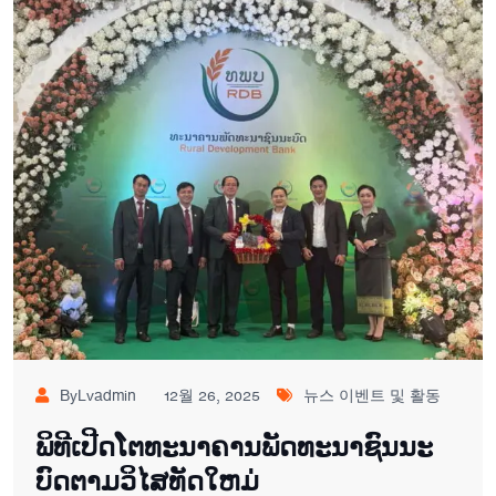
ByLvadmin
12월 26, 2025
뉴스 이벤트 및 활동
ພິ​ທີ​ເປີດ​ໂຕ​ທະ​ນາ​ຄານ​ພັດ​ທະ​ນາ​ຊົນ​ນະ​
ບົດ​ຕາມ​ວິ​ໄສ​ທັດ​ໃຫມ່