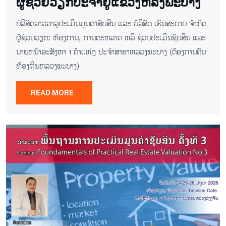
ຜູ້ຊ່ວຍ​ວຽກປະ​ຈຳ​ຢູ​​ແຂວງຫລງ​ພະ​ບາງ
ບໍ​ລິ​ສັດ​ລາວ​ວາ​ລູ​ປະ​ເມີນ​ມູນ​ຄ່າ​ສັບ​ສິນ ແລະ ບໍ​ລິ​ສັດ ເຣັນ​ສະ​ບາຍ ຈຳ​ກັດ
ຜູ້ຊ່ວຍ​ວຽກ: ​​​ຫ້ອງ​ການ, ການ​ຕະ​ຫລາດ ຫລື ຊ່ວຍ​ປະ​ເມີນ​ຊັບ​ສິນ ແລະ
ນາຍ​ຫນ້າ​ອະ​ສັງ​ຫາ​ 1 ຕຳ​ແໜ່ງ ປະ​ຈຳ​ສາ​ຂາ​​ຫລວງ​ພະ​ບາງ (ຕ້ອງ​ການ​ຄົນ​
ທ້ອງ​ຖິ່ນ​ຫລວງ​ພະ​ບາງ)
READ MORE