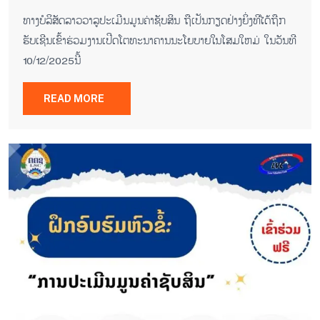
ທາງ​ບໍ​ລິ​ສັດລາວ​ວາ​ລູ​ປະ​ເມີນ​ມູນ​ຄ່າ​ຊັບ​ສິນ ຖື​ເປັນ​ກຽດ​ຢ່າງ​ຍິ່ງ​ທີ​ໄດ້​ຖືກ​
ຮັບ​ເຊີນ​ເຂົ້າ​ຮ່ວມ​ງານ​ເປີດ​ໂຕ​ທະ​ນາ​ຄານ​ນະ​ໂຍ​ບາຍ​ໃນ​ໂສມ​ໃຫມ່ ໃນ​ວັນ​ທີ
10/12/2025ນີ້
READ MORE