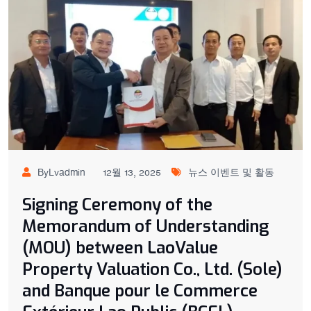
ByLvadmin
12월 13, 2025
뉴스 이벤트 및 활동
Signing Ceremony of the
Memorandum of Understanding
(MOU) between LaoValue
Property Valuation Co., Ltd. (Sole)
and Banque pour le Commerce