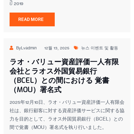
​ປີ 2019
READ MORE
ByLvadmin
12월 13, 2025
뉴스 이벤트 및 활동
ラオ・バリュー資産評価一人有限
会社とラオス外国貿易銀行
（BCEL）との間における 覚書
（MOU）署名式
2025年12月10日、ラオ・バリュー資産評価一人有限会
社は、銀行顧客に対する資産評価サービスに関する協
力を目的として、ラオス外国貿易銀行（BCEL）との
間で覚書（MOU）署名式を執り行いました。