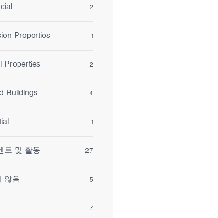
ial
2
ion Properties
1
al Properties
2
d Buildings
4
ial
1
벤트 및 활동
27
 않음
5
7