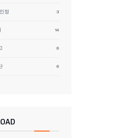
 인정
3
서
14
고
6
단
6
OAD