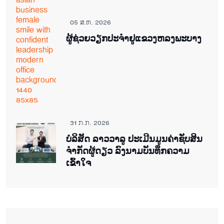
05 ສ.ຫ. 2026
ຜູ້ຊ່ວຍ​ວຽກປະ​ຈຳ​ຢູ​​ແຂວງຫລງ​ພະ​ບາງ
31 ກ.ກ. 2026
ບໍລິສັດ ລາວວາລູ ປະເມີນມູນຄ່າຊັບສິນ
ຈຳກັດຜູ້ດຽວ ລົງນາມບັນທຶກຄວາມ
ເຂົ້າໃຈ