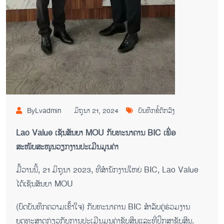
ByLvadmin
ມິຖຸນາ 21, 2024
ບັນທຶກຂໍ້ຕົກລົງ
Lao Value ເຊັນສັນຍາ MOU ກັບທະນາຄານ BIC ເພື່ອ
ສະໜັບສະໜູນວຽກງານປະເມີນມູນຄ່າ
ມື້ວານນີ້, 21 ມິຖຸນາ 2023, ທີ່ສໍານັກງານໃຫຍ່ BIC, Lao Value
ໄດ້ເຊັນສັນຍາ MOU
(ບົດບັນທຶກຄວາມເຂົ້າໃຈ) ກັບທະນາຄານ BIC ສໍາລັບຄູ່ຮ່ວມງານ
ຍຸດທະສາດກ່ຽວກັບການປະເມີນມູນຄ່າຊັບສິນແລະທີ່ປຶກສາຊັບສິນ.