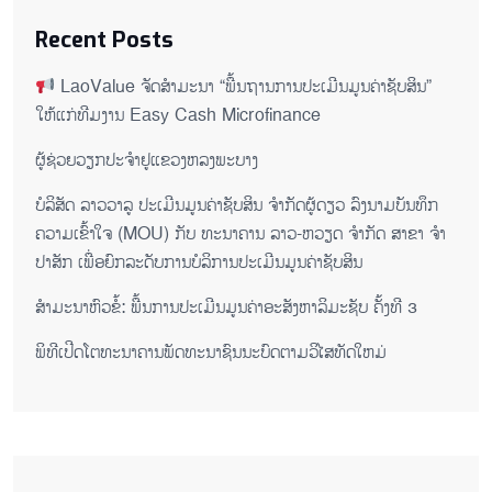
Recent Posts
LaoValue ຈັດສຳມະນາ “ພື້ນຖານການປະເມີນມູນຄ່າຊັບສິນ”
ໃຫ້ແກ່ທີມງານ Easy Cash Microfinance
ຜູ້ຊ່ວຍ​ວຽກປະ​ຈຳ​ຢູ​​ແຂວງຫລງ​ພະ​ບາງ
ບໍລິສັດ ລາວວາລູ ປະເມີນມູນຄ່າຊັບສິນ ຈຳກັດຜູ້ດຽວ ລົງນາມບັນທຶກ
ຄວາມເຂົ້າໃຈ (MOU) ກັບ ທະນາຄານ ລາວ-ຫວຽດ ຈຳກັດ ສາຂາ ຈຳ
ປາສັກ ເພື່ອຍົກລະດັບການບໍລິການປະເມີນມູນຄ່າຊັບສິນ
ສຳມະນາຫົວຂໍ້: ພື້ນການປະເມີນມູນຄ່າອະສັງຫາລິມະຊັບ ຄັ້ງທີ 3
ພິ​ທີ​ເປີດ​ໂຕ​ທະ​ນາ​ຄານ​ພັດ​ທະ​ນາ​ຊົນ​ນະ​ບົດ​ຕາມ​ວິ​ໄສ​ທັດ​ໃຫມ່