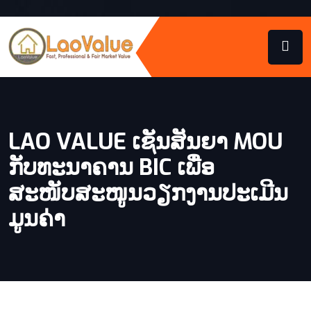
LAO VALUE ເຊັນສັນຍາ MOU
ກັບທະນາຄານ BIC ເພື່ອ
ສະໜັບສະໜູນວຽກງານປະເມີນ
ມູນຄ່າ