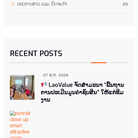
ເຫດການຂ່າວ ແລະ ກິດຈະກໍາ
25
RECENT POSTS
07 ສ.ຫ. 2026
LaoValue ຈັດສຳມະນາ “ພື້ນຖານ
ການປະເມີນມູນຄ່າຊັບສິນ” ໃຫ້ແກ່ທີມ
ງານ