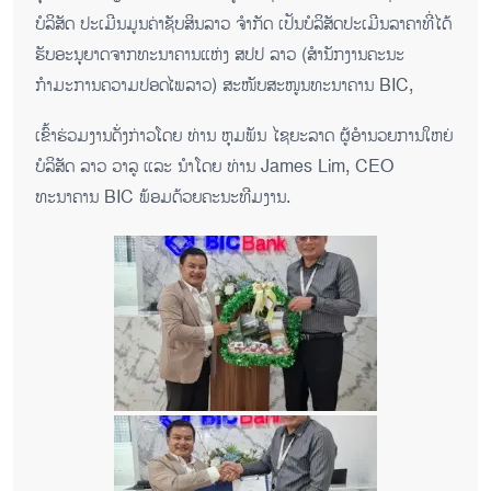
ບໍລິສັດ ປະເມີນມູນຄ່າຊັບສິນລາວ ຈຳກັດ ເປັນບໍລິສັດປະເມີນລາຄາທີ່ໄດ້
ຮັບອະນຸຍາດຈາກທະນາຄານແຫ່ງ ສປປ ລາວ (ສຳນັກງານຄະນະ
ກຳມະການຄວາມປອດໄພລາວ) ສະໜັບສະໜູນທະນາຄານ BIC,
ເຂົ້າຮ່ວມງານດັ່ງກ່າວໂດຍ ທ່ານ ຫຸມພັນ ໄຊຍະລາດ ຜູ້ອຳນວຍການໃຫຍ່
ບໍລິສັດ ລາວ ວາລູ ແລະ ນຳໂດຍ ທ່ານ James Lim, CEO
ທະນາຄານ BIC ພ້ອມດ້ວຍຄະນະທີມງານ.