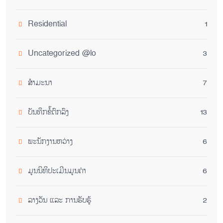
Residential
1
Uncategorized @lo
3
ສໍາມະນາ
7
ບັນທຶກຂໍ້ຕົກລົງ
13
ພະນັກງານຫວ່າງ
6
ມູນນິທິປະເມີນມູນຄ່າ
6
ລາງວັນ ແລະ ການຮັບຮູ້
2