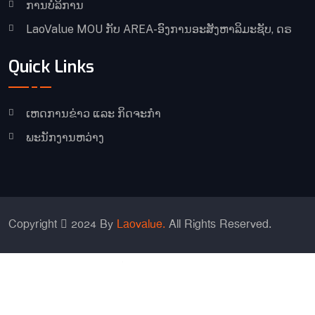
ການບໍລິການ
LaoValue MOU ກັບ AREA-ອົງການອະສັງຫາລິມະຊັບ, ດຣ
Quick Links
ເຫດການຂ່າວ ແລະ ກິດຈະກໍາ
ພະນັກງານຫວ່າງ
Copyright
2024 By
Laovalue.
All Rights Reserved.
Chinese (Simplified)
English
Japanese
Korean
Thai
Vietnamese
Lao