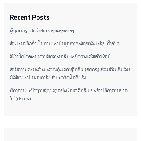
Recent Posts
ຜູ້ຊ່ວຍ​ວຽກປະ​ຈຳ​ຢູ​​ແຂວງຫລງ​ພະ​ບາງ
ສຳມະນາຫົວຂໍ້: ພື້ນການປະເມີນມູນຄ່າອະສັງຫາລິມະຊັບ ຄັ້ງທີ 3
ພິ​ທີ​ເປີດ​ໂຕ​ທະ​ນາ​ຄານ​ພັດ​ທະ​ນາ​ຊົນ​ນະ​ບົດ​ຕາມ​ວິ​ໄສ​ທັດ​ໃຫມ່
ສໍານັກງານຄະນະກໍາມະການຄຸ້ມຄອງຫຼັກຊັບ (ສຄຄຊ) ຮ່ວມກັບ ຊົມລົມ
ບໍລິສັດປະເມີນມູນຄ່າຊັບສິນ ໄດ້ຈັດຝຶກອົບຮົມ
ຕ​້ອງ​ການ​ພະ​ນັກ​ງານ​ຊ່ວຍ​ວຽກ​ປະ​ເມີນ​ຫລັກ​ຊັບ ປະ​ຈຳ​ຢູ​ຫ້ອງ​ການ​ພາກ​
ໃຕ້​(ປາກ​ເຊ)