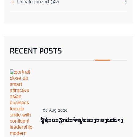
Uncategorized @vi
5
RECENT POSTS
05 Aug 2026
ຜູ້ຊ່ວຍ​ວຽກປະ​ຈຳ​ຢູ​​ແຂວງຫລງ​ພະ​ບາງ