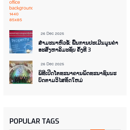
26 Dec 2025
ສຳມະນາຫົວຂໍ້: ພື້ນການປະເມີນມູນຄ່າ
ອະສັງຫາລິມະຊັບ ຄັ້ງທີ 3
26 Dec 2025
ພິ​ທີ​ເປີດ​ໂຕ​ທະ​ນາ​ຄານ​ພັດ​ທະ​ນາ​ຊົນ​ນະ​
ບົດ​ຕາມ​ວິ​ໄສ​ທັດ​ໃຫມ່
POPULAR TAGS