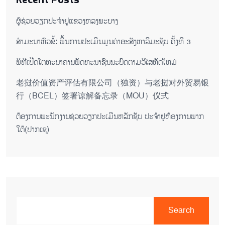
ຜູ້ຊ່ວຍ​ວຽກປະ​ຈຳ​ຢູ​​ແຂວງຫລງ​ພະ​ບາງ
ສຳມະນາຫົວຂໍ້: ພື້ນການປະເມີນມູນຄ່າອະສັງຫາລິມະຊັບ ຄັ້ງທີ 3
ພິ​ທີ​ເປີດ​ໂຕ​ທະ​ນາ​ຄານ​ພັດ​ທະ​ນາ​ຊົນ​ນະ​ບົດ​ຕາມ​ວິ​ໄສ​ທັດ​ໃຫມ່
老挝价值资产评估有限公司（独资）与老挝对外贸易银
行（BCEL）签署谅解备忘录（MOU）仪式
ຕ​້ອງ​ການ​ພະ​ນັກ​ງານ​ຊ່ວຍ​ວຽກ​ປະ​ເມີນ​ຫລັກ​ຊັບ ປະ​ຈຳ​ຢູ​ຫ້ອງ​ການ​ພາກ​
ໃຕ້​(ປາກ​ເຊ)
Search