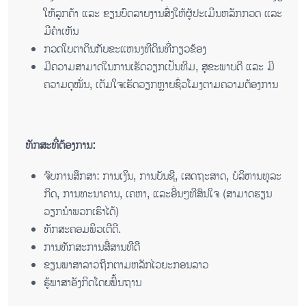
​ໃຫ້​ລູກ​ຄ້າ ແລະ ຂຽນ​ບົດ​ລາຍ​ງານ​ສົ່ງ​ໃຫ້​ຜູ້​ປະ​ເມີນ​ຫລັກ​ກວດ ແລະ
ມີ​ຄຳ​ເຫັນ
ກວດ​ໃບ​ຕາ​ດິນ​ກັບ​ຂະ​ແຫນງ​ທີ​ດິນ​ທີ່​ກຽວ​ຂ້ອງ
ມີຄວາມສາມາດໃນການເຮັດວຽກເປັນທີມ, ສຸຂະພາບດີ ແລະ ມີ
ຄວາມດຸໝັ່ນ, ເຕັມໃຈເຮັດວຽກຫຼາຍຊົ່ວໂມງຕາມຄວາມຕ້ອງການ
ທັກສະທີ່ຕ້ອງການ:
ຈົບການສຶກສາ: ການ​ເງິນ, ການ​ບັນ​ຊີ, ເສດ​ຖະ​ສາດ, ບໍ​ລິ​ຫານ​ທຸ​ລະ​
ກິດ, ການ​ທະ​ນາ​ຄານ, ເຄ​ຫາ, ແລະ​ອື່ນໆ​ທີ​ສົນ​ໃຈ (ສາ​ມາດ​ຮຽນ​
ວຽກ​ນຳ​ພວກ​ເຮົາ​ໄດ້)
ທັກສະຄອມພິວເຕີດີ.
ການທັກ​ສະ​ການ​ສື່​ສານ​ທີ​ດີ
ຂຽນ​ພາ​ສາ​ລາວ​ຖືກ​ຕາມ​ຫລັກ​ໄວ​ຍະ​ກອນ​ລາວ
​ຮູ້ພ​າ​ສາ​ອັງ​ກິດ​ໂດຍ​ພື້ນ​ຖານ