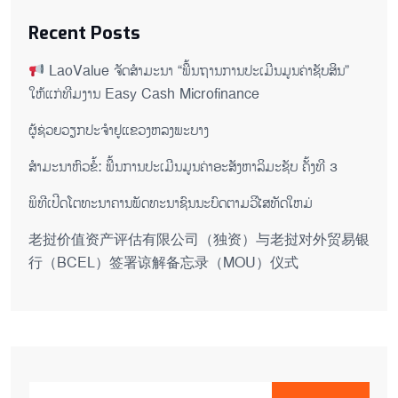
Recent Posts
LaoValue ຈັດສຳມະນາ “ພື້ນຖານການປະເມີນມູນຄ່າຊັບສິນ”
ໃຫ້ແກ່ທີມງານ Easy Cash Microfinance
ຜູ້ຊ່ວຍ​ວຽກປະ​ຈຳ​ຢູ​​ແຂວງຫລງ​ພະ​ບາງ
ສຳມະນາຫົວຂໍ້: ພື້ນການປະເມີນມູນຄ່າອະສັງຫາລິມະຊັບ ຄັ້ງທີ 3
ພິ​ທີ​ເປີດ​ໂຕ​ທະ​ນາ​ຄານ​ພັດ​ທະ​ນາ​ຊົນ​ນະ​ບົດ​ຕາມ​ວິ​ໄສ​ທັດ​ໃຫມ່
老挝价值资产评估有限公司（独资）与老挝对外贸易银
行（BCEL）签署谅解备忘录（MOU）仪式