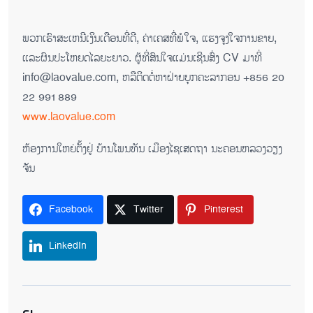
ພວກເຮົາສະເຫນີເງິນເດືອນທີ່ດີ, ຄ່າເຄ​ສທີ່ພໍໃຈ, ແຮງຈູງໃຈການຂາຍ,
ແລະຜົນປະໂຫຍດໄລຍະຍາວ. ຜູ້ທີ່ສົນໃຈແມ່ນເຊີນສົ່ງ CV ມາທີ່
info@laovalue.com, ຫລື​ຕິດ​ຕໍ່​ຫາຝ່າຍ​ບຸກ​ຄະ​ລາ​ກອນ +856 20
22 991 889
www.laovalue.com
​ຫ້ອງ​ການ​ໃຫຍ່​ຕັ້ງ​ຢູ່ ບ້ານ​ໂພ​ນ​ທັນ ເມືອງ​ໄຊ​ເສດ​ຖາ ນະ​ຄອນ​ຫລວງວຽງ​
ຈັນ
Facebook
Twitter
Pinterest
LinkedIn