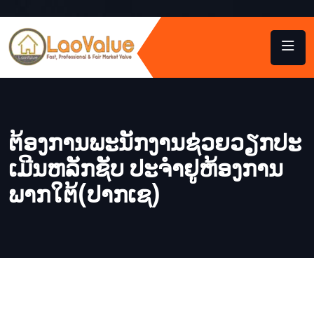
ຕ​້ອງ​ການ​ພະ​ນັກ​ງານ​ຊ່ວຍ​ວຽກ​ປະ​
ເມີນ​ຫລັກ​ຊັບ ປະ​ຈຳ​ຢູ​ຫ້ອງ​ການ​
ພາກ​ໃຕ້​(ປາກ​ເຊ)