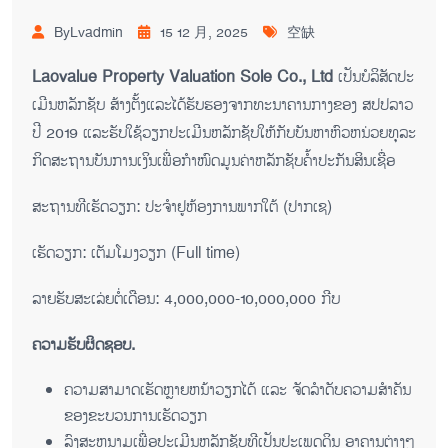
ByLvadmin
15 12 月, 2025
空缺
Laovalue Property Valuation Sole Co., Ltd
ເປັນ​ບໍ​ລິ​ສັດ​ປະ​
ເມີນ​ຫລັກ​ຊັບ ສ້າ​ງ​ຕັ້ງ​ແລະ​ໄດ້​ຮັບ​ຮອງ​ຈາກ​ທະ​ນາ​ຄານ​ກາງຂອງ ສ​ປ​ປ​ລາວ
​ປີ 2019
ແລະ​ຮັບ​ໃຊ້​ວຽກ​ປະ​ເມີນ​ຫລັກ​ຊັບ​ໃຫ້​ກັບ​ບັ​ນ​ຫາ​ຫົວ​ຫນ່ວຍ​ທຸ​ລະ​
ກິດ​ສະ​ຖານ​ບັນ​ການ​ເງິນ​ເພື່ອ​ກຳ​ໜົດ​ມູນ​ຄ່າ​ຫລັກ​ຊັບ​ຄ້ຳ​ປະ​ກັນ​ສິນ​ເຊື່ອ
ສະ​ຖານ​ທີ​ເຮັດ​ວຽກ​: ປະ​ຈຳ​ຢູ​ຫ້ອງ​ການ​ພາກ​ໃຕ້ (ປາກ​ເຊ)
ເຮັດ​ວຽກ: ເຕັມ​ໂມງວຽກ (Full time)
ລາຍ​ຮັບ​ສະ​ເລ່ຍ​ຕໍ່​ເດືອນ: 4,000,000-10,000,000 ກີບ
ຄວາມຮັບຜິດຊອບ.
ຄວາມ​ສາ​ມາດເຮັດ​ຫຼາຍ​​ຫ​ນ້າວຽກ​ໄດ້ ແລະ​ ຈັດ​ລໍາ​ດັບ​ຄວາມ​ສໍາ​ຄັນ​
ຂອງ​ຂະ​ບວນ​ການ​ເຮັດ​ວຽກ​
ລົງ​ສະ​ຫ​ນາມ​ເພື່ອ​ປະ​ເມີນ​ຫລັກ​ຊັບທີ​ເປັນ​ປະ​ເພດ​ດິນ ອາ​ຄານ​ຕ່າງໆ