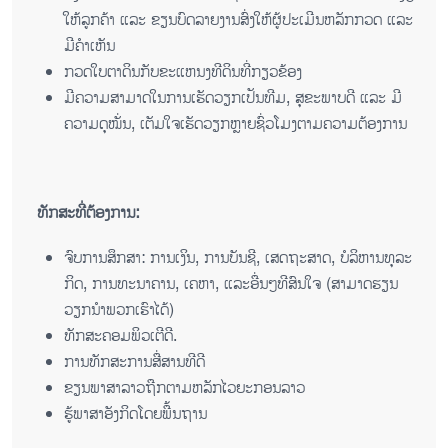
​ໃຫ້​ລູກ​ຄ້າ ແລະ ຂຽນ​ບົດ​ລາຍ​ງານ​ສົ່ງ​ໃຫ້​ຜູ້​ປະ​ເມີນ​ຫລັກ​ກວດ ແລະ
ມີ​ຄຳ​ເຫັນ
ກວດ​ໃບ​ຕາ​ດິນ​ກັບ​ຂະ​ແຫນງ​ທີ​ດິນ​ທີ່​ກຽວ​ຂ້ອງ
ມີຄວາມສາມາດໃນການເຮັດວຽກເປັນທີມ, ສຸຂະພາບດີ ແລະ ມີ
ຄວາມດຸໝັ່ນ, ເຕັມໃຈເຮັດວຽກຫຼາຍຊົ່ວໂມງຕາມຄວາມຕ້ອງການ
ທັກສະທີ່ຕ້ອງການ:
ຈົບການສຶກສາ: ການ​ເງິນ, ການ​ບັນ​ຊີ, ເສດ​ຖະ​ສາດ, ບໍ​ລິ​ຫານ​ທຸ​ລະ​
ກິດ, ການ​ທະ​ນາ​ຄານ, ເຄ​ຫາ, ແລະ​ອື່ນໆ​ທີ​ສົນ​ໃຈ (ສາ​ມາດ​ຮຽນ​
ວຽກ​ນຳ​ພວກ​ເຮົາ​ໄດ້)
ທັກສະຄອມພິວເຕີດີ.
ການທັກ​ສະ​ການ​ສື່​ສານ​ທີ​ດີ
ຂຽນ​ພາ​ສາ​ລາວ​ຖືກ​ຕາມ​ຫລັກ​ໄວ​ຍະ​ກອນ​ລາວ
​ຮູ້ພ​າ​ສາ​ອັງ​ກິດ​ໂດຍ​ພື້ນ​ຖານ