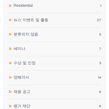
Residential
1
뉴스 이벤트 및 활동
27
분류되지 않음
5
세미나
7
수상 및 인정
3
양해각서
14
채용 공고
6
평가 재단
6