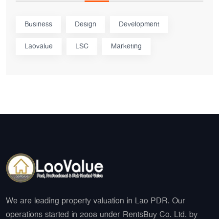
Business
Design
Development
Laovalue
LSC
Marketing
We are leading property valuation in Lao PDR. Our
operations started in 2008 under RentsBuy Co. Ltd. by