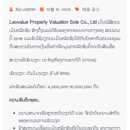
ByLvadmin
12월 15, 2025
채용 공고
Laovalue Property Valuation Sole Co., Ltd
ເປັນ​ບໍ​ລິ​ສັດ​ປະ​
ເມີນ​ຫລັກ​ຊັບ ສ້າ​ງ​ຕັ້ງ​ແລະ​ໄດ້​ຮັບ​ຮອງ​ຈາກ​ທະ​ນາ​ຄານ​ກາງຂອງ ສ​ປ​ປ​ລາວ
​ປີ 2019
ແລະ​ຮັບ​ໃຊ້​ວຽກ​ປະ​ເມີນ​ຫລັກ​ຊັບ​ໃຫ້​ກັບ​ບັ​ນ​ຫາ​ຫົວ​ຫນ່ວຍ​ທຸ​ລະ​
ກິດ​ສະ​ຖານ​ບັນ​ການ​ເງິນ​ເພື່ອ​ກຳ​ໜົດ​ມູນ​ຄ່າ​ຫລັກ​ຊັບ​ຄ້ຳ​ປະ​ກັນ​ສິນ​ເຊື່ອ
ສະ​ຖານ​ທີ​ເຮັດ​ວຽກ​: ປະ​ຈຳ​ຢູ​ຫ້ອງ​ການ​ພາກ​ໃຕ້ (ປາກ​ເຊ)
ເຮັດ​ວຽກ: ເຕັມ​ໂມງວຽກ (Full time)
ລາຍ​ຮັບ​ສະ​ເລ່ຍ​ຕໍ່​ເດືອນ: 4,000,000-10,000,000 ກີບ
ຄວາມຮັບຜິດຊອບ.
ຄວາມ​ສາ​ມາດເຮັດ​ຫຼາຍ​​ຫ​ນ້າວຽກ​ໄດ້ ແລະ​ ຈັດ​ລໍາ​ດັບ​ຄວາມ​ສໍາ​ຄັນ​
ຂອງ​ຂະ​ບວນ​ການ​ເຮັດ​ວຽກ​
ລົງ​ສະ​ຫ​ນາມ​ເພື່ອ​ປະ​ເມີນ​ຫລັກ​ຊັບທີ​ເປັນ​ປະ​ເພດ​ດິນ ອາ​ຄານ​ຕ່າງໆ