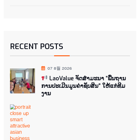
RECENT POSTS
07 8월 2026
LaoValue ຈັດສຳມະນາ “ພື້ນຖານ
ການປະເມີນມູນຄ່າຊັບສິນ” ໃຫ້ແກ່ທີມ
ງານ