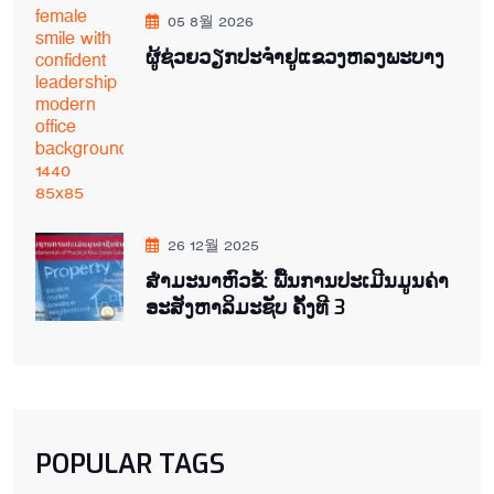
05 8월 2026
ຜູ້ຊ່ວຍ​ວຽກປະ​ຈຳ​ຢູ​​ແຂວງຫລງ​ພະ​ບາງ
26 12월 2025
ສຳມະນາຫົວຂໍ້: ພື້ນການປະເມີນມູນຄ່າ
ອະສັງຫາລິມະຊັບ ຄັ້ງທີ 3
POPULAR TAGS