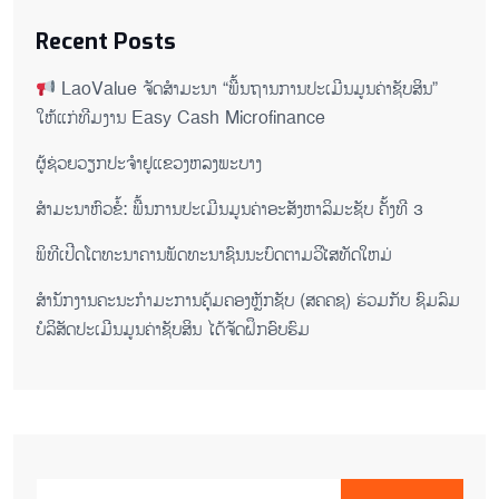
Recent Posts
LaoValue ຈັດສຳມະນາ “ພື້ນຖານການປະເມີນມູນຄ່າຊັບສິນ”
ໃຫ້ແກ່ທີມງານ Easy Cash Microfinance
ຜູ້ຊ່ວຍ​ວຽກປະ​ຈຳ​ຢູ​​ແຂວງຫລງ​ພະ​ບາງ
ສຳມະນາຫົວຂໍ້: ພື້ນການປະເມີນມູນຄ່າອະສັງຫາລິມະຊັບ ຄັ້ງທີ 3
ພິ​ທີ​ເປີດ​ໂຕ​ທະ​ນາ​ຄານ​ພັດ​ທະ​ນາ​ຊົນ​ນະ​ບົດ​ຕາມ​ວິ​ໄສ​ທັດ​ໃຫມ່
ສໍານັກງານຄະນະກໍາມະການຄຸ້ມຄອງຫຼັກຊັບ (ສຄຄຊ) ຮ່ວມກັບ ຊົມລົມ
ບໍລິສັດປະເມີນມູນຄ່າຊັບສິນ ໄດ້ຈັດຝຶກອົບຮົມ