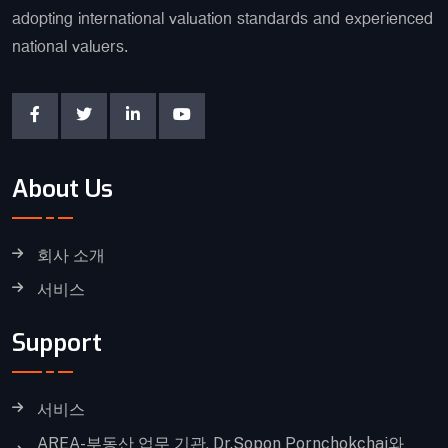
adopting international valuation standards and experienced
national valuers.
About Us
회사 소개
서비스
Support
서비스
AREA-부동산 업무 기관, Dr.Sopon Pornchokchai와