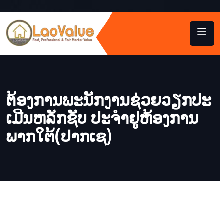
ຕ​້ອງ​ການ​ພະ​ນັກ​ງານ​ຊ່ວຍ​ວຽກ​ປະ​
ເມີນ​ຫລັກ​ຊັບ ປະ​ຈຳ​ຢູ​ຫ້ອງ​ການ​
ພາກ​ໃຕ້​(ປາກ​ເຊ)