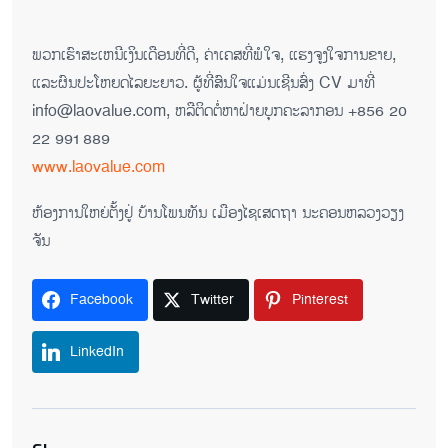
ພວກເຮົາສະເຫນີເງິນເດືອນທີ່ດີ, ຄ່າເຄ​ສທີ່ພໍໃຈ, ແຮງຈູງໃຈການຂາຍ,
ແລະຜົນປະໂຫຍດໄລຍະຍາວ. ຜູ້ທີ່ສົນໃຈແມ່ນເຊີນສົ່ງ CV ມາທີ່
info@laovalue.com, ຫລື​ຕິດ​ຕໍ່​ຫາຝ່າຍ​ບຸກ​ຄະ​ລາ​ກອນ +856 20
22 991 889
www.laovalue.com
​ຫ້ອງ​ການ​ໃຫຍ່​ຕັ້ງ​ຢູ່ ບ້ານ​ໂພ​ນ​ທັນ ເມືອງ​ໄຊ​ເສດ​ຖາ ນະ​ຄອນ​ຫລວງວຽງ​
ຈັນ
Facebook
Twitter
Pinterest
LinkedIn