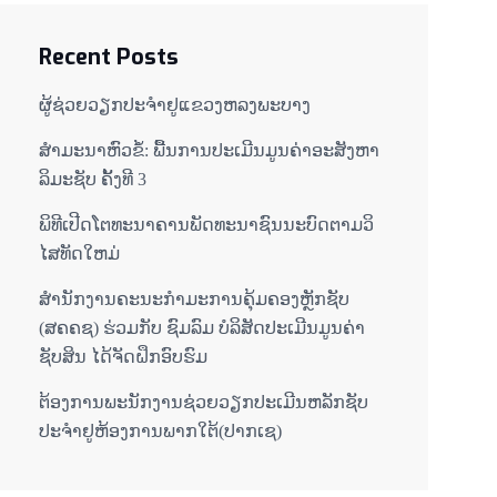
Recent Posts
ຜູ້ຊ່ວຍ​ວຽກປະ​ຈຳ​ຢູ​​ແຂວງຫລງ​ພະ​ບາງ
ສຳມະນາຫົວຂໍ້: ພື້ນການປະເມີນມູນຄ່າອະສັງຫາ
ລິມະຊັບ ຄັ້ງທີ 3
ພິ​ທີ​ເປີດ​ໂຕ​ທະ​ນາ​ຄານ​ພັດ​ທະ​ນາ​ຊົນ​ນະ​ບົດ​ຕາມ​ວິ​
ໄສ​ທັດ​ໃຫມ່
ສໍານັກງານຄະນະກໍາມະການຄຸ້ມຄອງຫຼັກຊັບ
(ສຄຄຊ) ຮ່ວມກັບ ຊົມລົມ ບໍລິສັດປະເມີນມູນຄ່າ
ຊັບສິນ ໄດ້ຈັດຝຶກອົບຮົມ
ຕ​້ອງ​ການ​ພະ​ນັກ​ງານ​ຊ່ວຍ​ວຽກ​ປະ​ເມີນ​ຫລັກ​ຊັບ
ປະ​ຈຳ​ຢູ​ຫ້ອງ​ການ​ພາກ​ໃຕ້​(ປາກ​ເຊ)