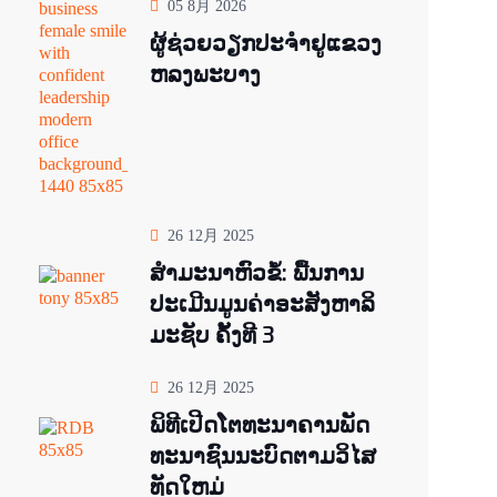
05 8月 2026
ຜູ້ຊ່ວຍ​ວຽກປະ​ຈຳ​ຢູ​​ແຂວງ
ຫລງ​ພະ​ບາງ
26 12月 2025
ສຳມະນາຫົວຂໍ້: ພື້ນການ
ປະເມີນມູນຄ່າອະສັງຫາລິ
ມະຊັບ ຄັ້ງທີ 3
26 12月 2025
ພິ​ທີ​ເປີດ​ໂຕ​ທະ​ນາ​ຄານ​ພັດ​
ທະ​ນາ​ຊົນ​ນະ​ບົດ​ຕາມ​ວິ​ໄສ​
ທັດ​ໃຫມ່