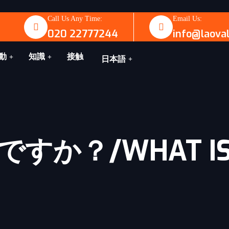
Call Us Any Time:
Email Us:
020 22777244
info@laova
動
知識
接触
日本語
か？/WHAT IS 