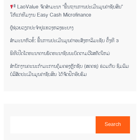
LaoValue ຈັດສຳມະນາ “ພື້ນຖານການປະເມີນມູນຄ່າຊັບສິນ”
ໃຫ້ແກ່ທີມງານ Easy Cash Microfinance
ຜູ້ຊ່ວຍ​ວຽກປະ​ຈຳ​ຢູ​​ແຂວງຫລງ​ພະ​ບາງ
ສຳມະນາຫົວຂໍ້: ພື້ນການປະເມີນມູນຄ່າອະສັງຫາລິມະຊັບ ຄັ້ງທີ 3
ພິ​ທີ​ເປີດ​ໂຕ​ທະ​ນາ​ຄານ​ພັດ​ທະ​ນາ​ຊົນ​ນະ​ບົດ​ຕາມ​ວິ​ໄສ​ທັດ​ໃຫມ່
ສໍານັກງານຄະນະກໍາມະການຄຸ້ມຄອງຫຼັກຊັບ (ສຄຄຊ) ຮ່ວມກັບ ຊົມລົມ
ບໍລິສັດປະເມີນມູນຄ່າຊັບສິນ ໄດ້ຈັດຝຶກອົບຮົມ
Search