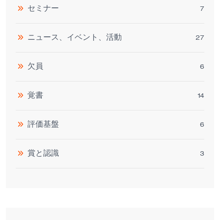
セミナー
7
ニュース、イベント、活動
27
欠員
6
覚書
14
評価基盤
6
賞と認識
3