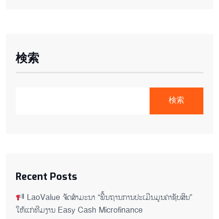
検索
検索
Recent Posts
LaoValue ຈັດສຳມະນາ “ພື້ນຖານການປະເມີນມູນຄ່າຊັບສິນ”
ໃຫ້ແກ່ທີມງານ Easy Cash Microfinance