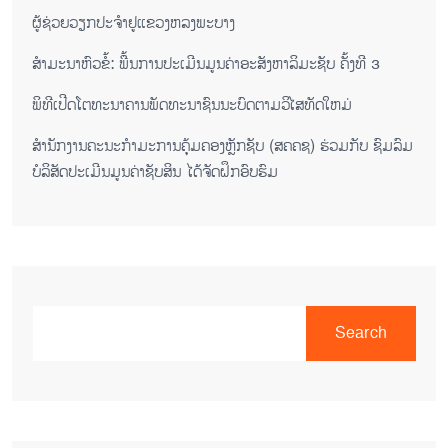
ຜູ້ຊ່ວຍ​ວຽກປະ​ຈຳ​ຢູ​​ແຂວງຫລງ​ພະ​ບາງ
ສຳມະນາຫົວຂໍ້: ພື້ນການປະເມີນມູນຄ່າອະສັງຫາລິມະຊັບ ຄັ້ງທີ 3
ພິ​ທີ​ເປີດ​ໂຕ​ທະ​ນາ​ຄານ​ພັດ​ທະ​ນາ​ຊົນ​ນະ​ບົດ​ຕາມ​ວິ​ໄສ​ທັດ​ໃຫມ່
ສໍານັກງານຄະນະກໍາມະການຄຸ້ມຄອງຫຼັກຊັບ (ສຄຄຊ) ຮ່ວມກັບ ຊົມລົມ
ບໍລິສັດປະເມີນມູນຄ່າຊັບສິນ ໄດ້ຈັດຝຶກອົບຮົມ
Search