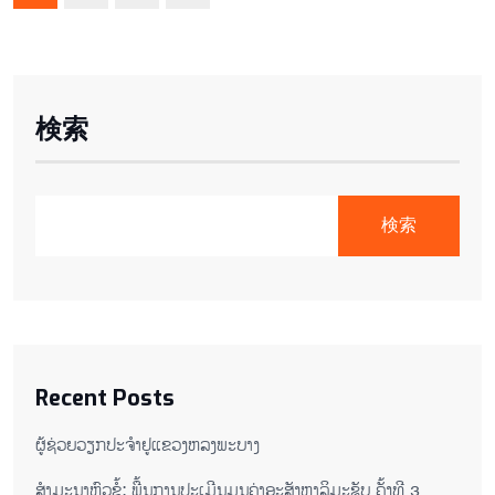
検索
検索
Recent Posts
ຜູ້ຊ່ວຍ​ວຽກປະ​ຈຳ​ຢູ​​ແຂວງຫລງ​ພະ​ບາງ
ສຳມະນາຫົວຂໍ້: ພື້ນການປະເມີນມູນຄ່າອະສັງຫາລິມະຊັບ ຄັ້ງທີ 3