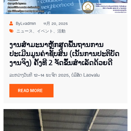
ByLvadmin
11月 20, 2025
ニュース、イベント、活動
ງານສຳມະນາຫຼັກສູດພື້ນຖານການ
ປະເມີນມູນຄ່າຊັບສິນ (ເນັ້ນການປະຕິບັດ
ງານຈິງ) ຄັ້ງທີ 2 ຈັດຂຶ້ນສຳເລັດດ້ວຍດີ
ລະຫວ່າງວັນທີ 12–14 ພະຈິກ 2025, ບໍລິສັດ Laovalu
READ MORE