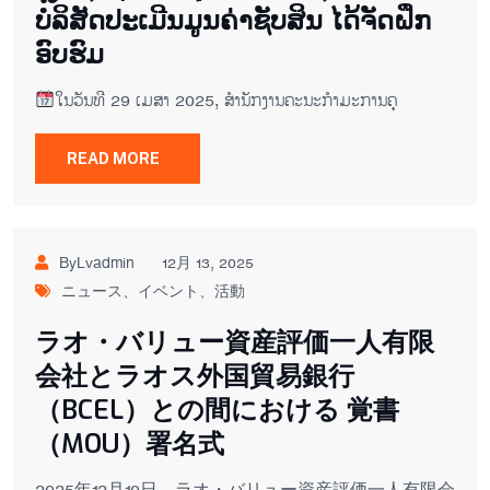
ບໍລິສັດປະເມີນມູນຄ່າຊັບສິນ ໄດ້ຈັດຝຶກ
ອົບຮົມ
ໃນວັນທີ 29 ເມສາ 2025, ສໍານັກງານຄະນະກໍາມະການຄຸ
READ MORE
ByLvadmin
12月 13, 2025
ニュース、イベント、活動
ラオ・バリュー資産評価一人有限
会社とラオス外国貿易銀行
（BCEL）との間における 覚書
（MOU）署名式