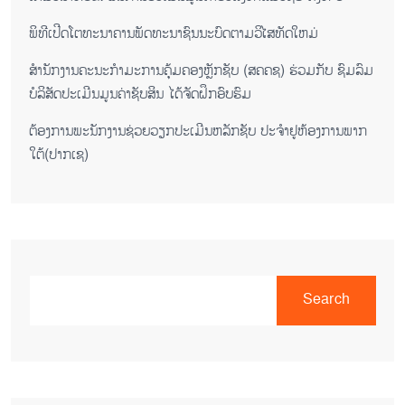
ພິ​ທີ​ເປີດ​ໂຕ​ທະ​ນາ​ຄານ​ພັດ​ທະ​ນາ​ຊົນ​ນະ​ບົດ​ຕາມ​ວິ​ໄສ​ທັດ​ໃຫມ່
ສໍານັກງານຄະນະກໍາມະການຄຸ້ມຄອງຫຼັກຊັບ (ສຄຄຊ) ຮ່ວມກັບ ຊົມລົມ
ບໍລິສັດປະເມີນມູນຄ່າຊັບສິນ ໄດ້ຈັດຝຶກອົບຮົມ
ຕ​້ອງ​ການ​ພະ​ນັກ​ງານ​ຊ່ວຍ​ວຽກ​ປະ​ເມີນ​ຫລັກ​ຊັບ ປະ​ຈຳ​ຢູ​ຫ້ອງ​ການ​ພາກ​
ໃຕ້​(ປາກ​ເຊ)
Search