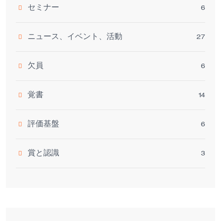
セミナー
6
ニュース、イベント、活動
27
欠員
6
覚書
14
評価基盤
6
賞と認識
3