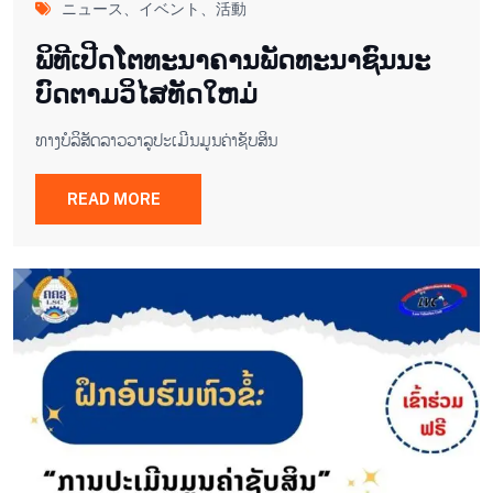
ニュース、イベント、活動
ພິ​ທີ​ເປີດ​ໂຕ​ທະ​ນາ​ຄານ​ພັດ​ທະ​ນາ​ຊົນ​ນະ​
ບົດ​ຕາມ​ວິ​ໄສ​ທັດ​ໃຫມ່
ທາງ​ບໍ​ລິ​ສັດລາວ​ວາ​ລູ​ປະ​ເມີນ​ມູນ​ຄ່າ​ຊັບ​ສິນ
READ MORE