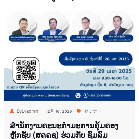
ByLvadmin
12月 16, 2025
セミナー
ສໍານັກງານຄະນະກໍາມະການຄຸ້ມຄອງ
ຫຼັກຊັບ (ສຄຄຊ) ຮ່ວມກັບ ຊົມລົມ