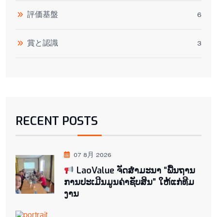
評価基盤
6
賞と認識
3
RECENT POSTS
07 8月 2026
LaoValue ຈັດສຳມະນາ “ພື້ນຖານ
ການປະເມີນມູນຄ່າຊັບສິນ” ໃຫ້ແກ່ທີມ
ງານ