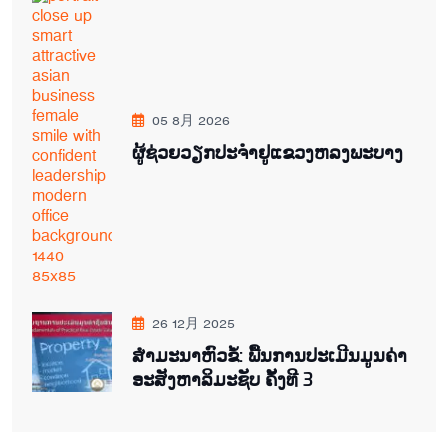
05 8月 2026
ຜູ້ຊ່ວຍ​ວຽກປະ​ຈຳ​ຢູ​​ແຂວງຫລງ​ພະ​ບາງ
26 12月 2025
ສຳມະນາຫົວຂໍ້: ພື້ນການປະເມີນມູນຄ່າ
ອະສັງຫາລິມະຊັບ ຄັ້ງທີ 3