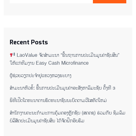
Recent Posts
LaoValue ຈັດສຳມະນາ “ພື້ນຖານການປະເມີນມູນຄ່າຊັບສິນ”
ໃຫ້ແກ່ທີມງານ Easy Cash Microfinance
ຜູ້ຊ່ວຍ​ວຽກປະ​ຈຳ​ຢູ​​ແຂວງຫລງ​ພະ​ບາງ
ສຳມະນາຫົວຂໍ້: ພື້ນການປະເມີນມູນຄ່າອະສັງຫາລິມະຊັບ ຄັ້ງທີ 3
ພິ​ທີ​ເປີດ​ໂຕ​ທະ​ນາ​ຄານ​ພັດ​ທະ​ນາ​ຊົນ​ນະ​ບົດ​ຕາມ​ວິ​ໄສ​ທັດ​ໃຫມ່
ສໍານັກງານຄະນະກໍາມະການຄຸ້ມຄອງຫຼັກຊັບ (ສຄຄຊ) ຮ່ວມກັບ ຊົມລົມ
ບໍລິສັດປະເມີນມູນຄ່າຊັບສິນ ໄດ້ຈັດຝຶກອົບຮົມ