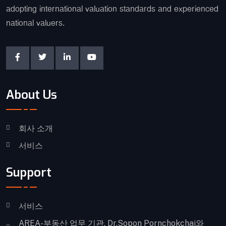
adopting international valuation standards and experienced
national valuers.
About Us
회사 소개
서비스
Support
서비스
AREA-부동산 업무 기관, Dr.Sopon Pornchokchai와