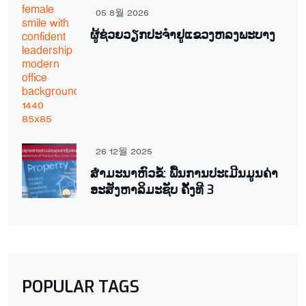
05 8월 2026
ຜູ້ຊ່ວຍ​ວຽກປະ​ຈຳ​ຢູ​​ແຂວງຫລງ​ພະ​ບາງ
26 12월 2025
ສຳມະນາຫົວຂໍ້: ພື້ນການປະເມີນມູນຄ່າ
ອະສັງຫາລິມະຊັບ ຄັ້ງທີ 3
POPULAR TAGS