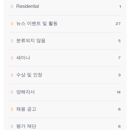
Residential
1
뉴스 이벤트 및 활동
27
분류되지 않음
5
세미나
7
수상 및 인정
3
양해각서
14
채용 공고
6
평가 재단
6