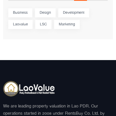
Business
Design
Development
Laovalue
LSC
Marketing
We are leading property valuation in Lao PDR. Our
operations started in 2008 under RentsBuy Co. Ltd. by