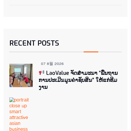
RECENT POSTS
07 8월 2026
LaoValue ຈັດສຳມະນາ “ພື້ນຖານ
ການປະເມີນມູນຄ່າຊັບສິນ” ໃຫ້ແກ່ທີມ
ງານ