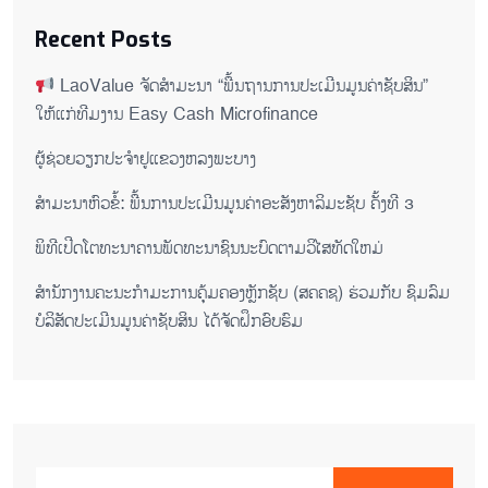
Recent Posts
LaoValue ຈັດສຳມະນາ “ພື້ນຖານການປະເມີນມູນຄ່າຊັບສິນ”
ໃຫ້ແກ່ທີມງານ Easy Cash Microfinance
ຜູ້ຊ່ວຍ​ວຽກປະ​ຈຳ​ຢູ​​ແຂວງຫລງ​ພະ​ບາງ
ສຳມະນາຫົວຂໍ້: ພື້ນການປະເມີນມູນຄ່າອະສັງຫາລິມະຊັບ ຄັ້ງທີ 3
ພິ​ທີ​ເປີດ​ໂຕ​ທະ​ນາ​ຄານ​ພັດ​ທະ​ນາ​ຊົນ​ນະ​ບົດ​ຕາມ​ວິ​ໄສ​ທັດ​ໃຫມ່
ສໍານັກງານຄະນະກໍາມະການຄຸ້ມຄອງຫຼັກຊັບ (ສຄຄຊ) ຮ່ວມກັບ ຊົມລົມ
ບໍລິສັດປະເມີນມູນຄ່າຊັບສິນ ໄດ້ຈັດຝຶກອົບຮົມ