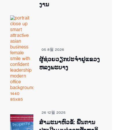
ງານ
05 8월 2026
ຜູ້ຊ່ວຍ​ວຽກປະ​ຈຳ​ຢູ​​ແຂວງ
ຫລງ​ພະ​ບາງ
26 12월 2025
ສຳມະນາຫົວຂໍ້: ພື້ນການ