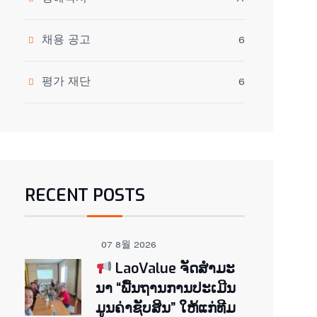
채용 공고
6
평가 재단
6
RECENT POSTS
07 8월 2026
LaoValue ຈັດສຳມະ
ນາ “ພື້ນຖານການປະເມີນ
ມູນຄ່າຊັບສິນ” ໃຫ້ແກ່ທີມ