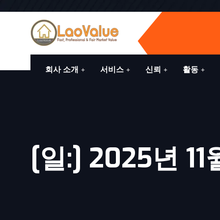
회사 소개
서비스
신뢰
활동
[일:]
2025년 11