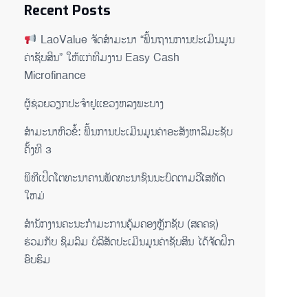
Recent Posts
LaoValue ຈັດສຳມະນາ “ພື້ນຖານການປະເມີນມູນ
ຄ່າຊັບສິນ” ໃຫ້ແກ່ທີມງານ Easy Cash
Microfinance
ຜູ້ຊ່ວຍ​ວຽກປະ​ຈຳ​ຢູ​​ແຂວງຫລງ​ພະ​ບາງ
ສຳມະນາຫົວຂໍ້: ພື້ນການປະເມີນມູນຄ່າອະສັງຫາລິມະຊັບ
ຄັ້ງທີ 3
ພິ​ທີ​ເປີດ​ໂຕ​ທະ​ນາ​ຄານ​ພັດ​ທະ​ນາ​ຊົນ​ນະ​ບົດ​ຕາມ​ວິ​ໄສ​ທັດ​
ໃຫມ່
ສໍານັກງານຄະນະກໍາມະການຄຸ້ມຄອງຫຼັກຊັບ (ສຄຄຊ)
ຮ່ວມກັບ ຊົມລົມ ບໍລິສັດປະເມີນມູນຄ່າຊັບສິນ ໄດ້ຈັດຝຶກ
ອົບຮົມ