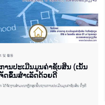
트 및 활동
ານປະເມີນມູນຄ່າຊັບສິນ (ເນັ້ນ
ຈັດຂຶ້ນສຳເລັດດ້ວຍດີ
ໄດ້ຈັດງານສຳມະນາຫຼັກສູດພື້ນຖານການປະເມີນມູນຄ່າຊັບສິນ ຄັ້ງທີ