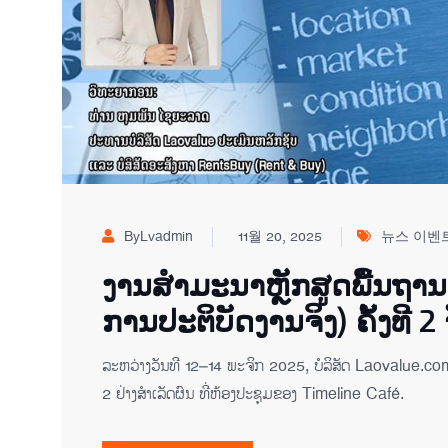
ByLvadmin
11월 20, 2025
뉴스 이벤
ງານສຳມະນາຫຼັກສູດພື້ນຖານກ
ການປະຕິບັດງານຈິງ) ຄັ້ງທີ 2 
ລະຫວ່າງວັນທີ 12–14 ພະຈິກ 2025, ບໍລິສັດ Laovalue.com 
2 ຢ່າງສຳເລັດຜົນ ທີ່ຫ້ອງປະຊຸມຂອງ Timeline Café.