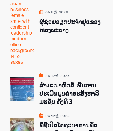
05 8월 2026
ຜູ້ຊ່ວຍ​ວຽກປະ​ຈຳ​ຢູ​​ແຂວງ
ຫລງ​ພະ​ບາງ
26 12월 2025
ສຳມະນາຫົວຂໍ້: ພື້ນການ
ປະເມີນມູນຄ່າອະສັງຫາລິ
ມະຊັບ ຄັ້ງທີ 3
26 12월 2025
ພິ​ທີ​ເປີດ​ໂຕ​ທະ​ນາ​ຄານ​ພັດ​