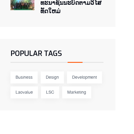
ທະ​ນາ​ຊົນ​ນະ​ບົດ​ຕາມ​ວິ​ໄສ​
ທັດ​ໃຫມ່
POPULAR TAGS
Business
Design
Development
Laovalue
LSC
Marketing