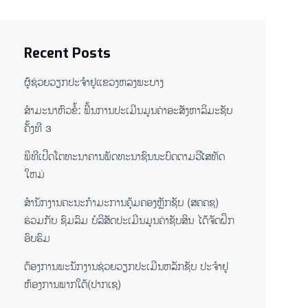
Recent Posts
ຜູ້ຊ່ວຍ​ວຽກປະ​ຈຳ​ຢູ​​ແຂວງຫລງ​ພະ​ບາງ
ສຳມະນາຫົວຂໍ້: ພື້ນການປະເມີນມູນຄ່າອະສັງຫາລິມະຊັບ
ຄັ້ງທີ 3
ພິ​ທີ​ເປີດ​ໂຕ​ທະ​ນາ​ຄານ​ພັດ​ທະ​ນາ​ຊົນ​ນະ​ບົດ​ຕາມ​ວິ​ໄສ​ທັດ​
ໃຫມ່
ສໍານັກງານຄະນະກໍາມະການຄຸ້ມຄອງຫຼັກຊັບ (ສຄຄຊ)
ຮ່ວມກັບ ຊົມລົມ ບໍລິສັດປະເມີນມູນຄ່າຊັບສິນ ໄດ້ຈັດຝຶກ
ອົບຮົມ
ຕ​້ອງ​ການ​ພະ​ນັກ​ງານ​ຊ່ວຍ​ວຽກ​ປະ​ເມີນ​ຫລັກ​ຊັບ ປະ​ຈຳ​ຢູ​
ຫ້ອງ​ການ​ພາກ​ໃຕ້​(ປາກ​ເຊ)