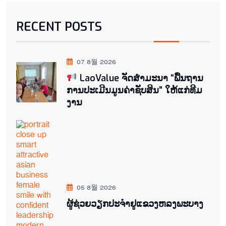
RECENT POSTS
07 8월 2026
LaoValue ຈັດສຳມະນາ “ພື້ນຖານ
ການປະເມີນມູນຄ່າຊັບສິນ” ໃຫ້ແກ່ທີມ
ງານ
05 8월 2026
ຜູ້ຊ່ວຍ​ວຽກປະ​ຈຳ​ຢູ​​ແຂວງຫລງ​ພະ​ບາງ