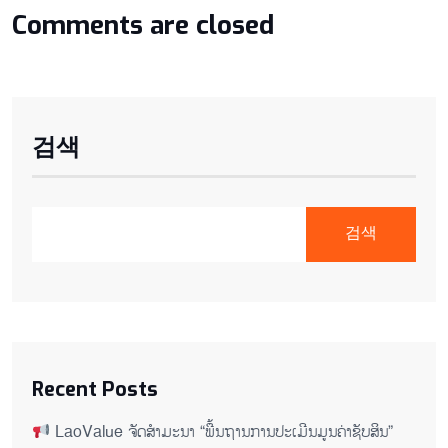
Comments are closed
검색
검색
Recent Posts
LaoValue ຈັດສຳມະນາ “ພື້ນຖານການປະເມີນມູນຄ່າຊັບສິນ”