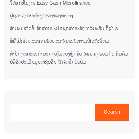
ໃຫ້ແກ່ທີມງານ Easy Cash Microfinance
ຜູ້ຊ່ວຍ​ວຽກປະ​ຈຳ​ຢູ​​ແຂວງຫລງ​ພະ​ບາງ
ສຳມະນາຫົວຂໍ້: ພື້ນການປະເມີນມູນຄ່າອະສັງຫາລິມະຊັບ ຄັ້ງທີ 3
ພິ​ທີ​ເປີດ​ໂຕ​ທະ​ນາ​ຄານ​ພັດ​ທະ​ນາ​ຊົນ​ນະ​ບົດ​ຕາມ​ວິ​ໄສ​ທັດ​ໃຫມ່
ສໍານັກງານຄະນະກໍາມະການຄຸ້ມຄອງຫຼັກຊັບ (ສຄຄຊ) ຮ່ວມກັບ ຊົມລົມ
ບໍລິສັດປະເມີນມູນຄ່າຊັບສິນ ໄດ້ຈັດຝຶກອົບຮົມ
Search