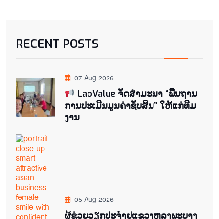
RECENT POSTS
07 Aug 2026
LaoValue ຈັດສຳມະນາ “ພື້ນຖານ
ການປະເມີນມູນຄ່າຊັບສິນ” ໃຫ້ແກ່ທີມ
ງານ
05 Aug 2026
ຜູ້ຊ່ວຍ​ວຽກປະ​ຈຳ​ຢູ​​ແຂວງຫລງ​ພະ​ບາງ