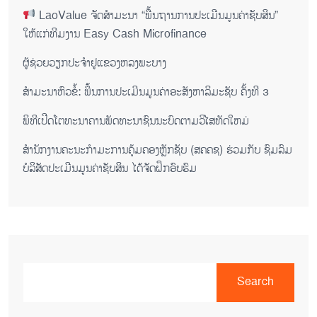
LaoValue ຈັດສຳມະນາ “ພື້ນຖານການປະເມີນມູນຄ່າຊັບສິນ”
ໃຫ້ແກ່ທີມງານ Easy Cash Microfinance
ຜູ້ຊ່ວຍ​ວຽກປະ​ຈຳ​ຢູ​​ແຂວງຫລງ​ພະ​ບາງ
ສຳມະນາຫົວຂໍ້: ພື້ນການປະເມີນມູນຄ່າອະສັງຫາລິມະຊັບ ຄັ້ງທີ 3
ພິ​ທີ​ເປີດ​ໂຕ​ທະ​ນາ​ຄານ​ພັດ​ທະ​ນາ​ຊົນ​ນະ​ບົດ​ຕາມ​ວິ​ໄສ​ທັດ​ໃຫມ່
ສໍານັກງານຄະນະກໍາມະການຄຸ້ມຄອງຫຼັກຊັບ (ສຄຄຊ) ຮ່ວມກັບ ຊົມລົມ
ບໍລິສັດປະເມີນມູນຄ່າຊັບສິນ ໄດ້ຈັດຝຶກອົບຮົມ
Search