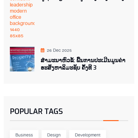
26 Dec 2025
ສຳມະນາຫົວຂໍ້: ພື້ນການປະເມີນມູນຄ່າ
ອະສັງຫາລິມະຊັບ ຄັ້ງທີ 3
POPULAR TAGS
Business
Design
Development