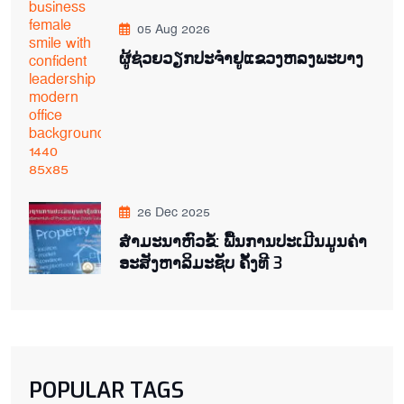
05 Aug 2026
ຜູ້ຊ່ວຍ​ວຽກປະ​ຈຳ​ຢູ​​ແຂວງຫລງ​ພະ​ບາງ
26 Dec 2025
ສຳມະນາຫົວຂໍ້: ພື້ນການປະເມີນມູນຄ່າ
ອະສັງຫາລິມະຊັບ ຄັ້ງທີ 3
POPULAR TAGS