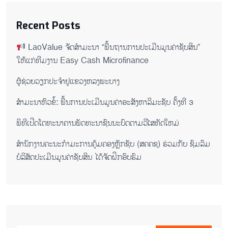
Recent Posts
LaoValue ຈັດສຳມະນາ “ພື້ນຖານການປະເມີນມູນຄ່າຊັບສິນ”
ໃຫ້ແກ່ທີມງານ Easy Cash Microfinance
ຜູ້ຊ່ວຍ​ວຽກປະ​ຈຳ​ຢູ​​ແຂວງຫລງ​ພະ​ບາງ
ສຳມະນາຫົວຂໍ້: ພື້ນການປະເມີນມູນຄ່າອະສັງຫາລິມະຊັບ ຄັ້ງທີ 3
ພິ​ທີ​ເປີດ​ໂຕ​ທະ​ນາ​ຄານ​ພັດ​ທະ​ນາ​ຊົນ​ນະ​ບົດ​ຕາມ​ວິ​ໄສ​ທັດ​ໃຫມ່
ສໍານັກງານຄະນະກໍາມະການຄຸ້ມຄອງຫຼັກຊັບ (ສຄຄຊ) ຮ່ວມກັບ ຊົມລົມ
ບໍລິສັດປະເມີນມູນຄ່າຊັບສິນ ໄດ້ຈັດຝຶກອົບຮົມ