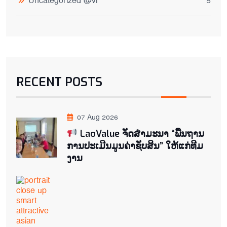
Uncategorized @vi
5
RECENT POSTS
07 Aug 2026
LaoValue ຈັດສຳມະນາ “ພື້ນຖານ
ການປະເມີນມູນຄ່າຊັບສິນ” ໃຫ້ແກ່ທີມ
ງານ