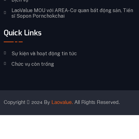
LaoValue MOU với AREA- Cơ quan bất động sản, Tiến
sĩ Sopon Pornchokchai
Quick Links
Sự kiện và hoạt động tin tức
Chức vụ còn trống
Copyright
2024 By
Laovalue.
All Rights Reserved.
Chinese (Simplified)
English
Japanese
Korean
Thai
Tiếng Việt
Lao