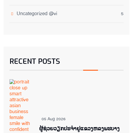
Uncategorized @vi
5
RECENT POSTS
05 Aug 2026
ຜູ້ຊ່ວຍ​ວຽກປະ​ຈຳ​ຢູ​​ແຂວງຫລງ​ພະ​ບາງ