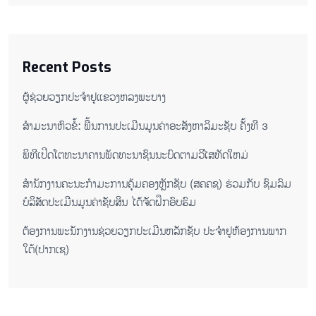
Recent Posts
ຜູ້ຊ່ວຍ​ວຽກປະ​ຈຳ​ຢູ​​ແຂວງຫລງ​ພະ​ບາງ
ສຳມະນາຫົວຂໍ້: ພື້ນການປະເມີນມູນຄ່າອະສັງຫາລິມະຊັບ ຄັ້ງທີ 3
ພິ​ທີ​ເປີດ​ໂຕ​ທະ​ນາ​ຄານ​ພັດ​ທະ​ນາ​ຊົນ​ນະ​ບົດ​ຕາມ​ວິ​ໄສ​ທັດ​ໃຫມ່
ສໍານັກງານຄະນະກໍາມະການຄຸ້ມຄອງຫຼັກຊັບ (ສຄຄຊ) ຮ່ວມກັບ ຊົມລົມ
ບໍລິສັດປະເມີນມູນຄ່າຊັບສິນ ໄດ້ຈັດຝຶກອົບຮົມ
ຕ​້ອງ​ການ​ພະ​ນັກ​ງານ​ຊ່ວຍ​ວຽກ​ປະ​ເມີນ​ຫລັກ​ຊັບ ປະ​ຈຳ​ຢູ​ຫ້ອງ​ການ​ພາກ​
ໃຕ້​(ປາກ​ເຊ)