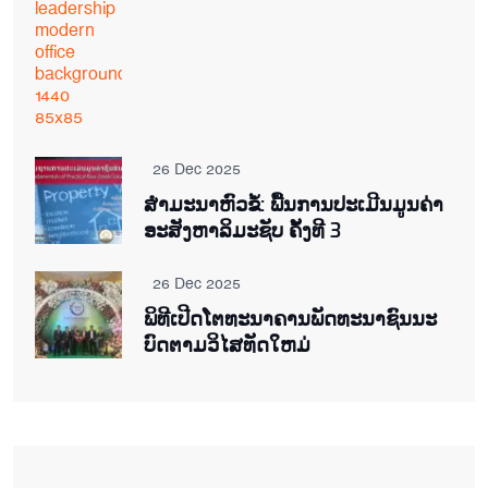
26 Dec 2025
ສຳມະນາຫົວຂໍ້: ພື້ນການປະເມີນມູນຄ່າ
ອະສັງຫາລິມະຊັບ ຄັ້ງທີ 3
26 Dec 2025
ພິ​ທີ​ເປີດ​ໂຕ​ທະ​ນາ​ຄານ​ພັດ​ທະ​ນາ​ຊົນ​ນະ​
ບົດ​ຕາມ​ວິ​ໄສ​ທັດ​ໃຫມ່