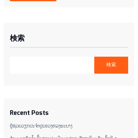
検索
検索
Recent Posts
ຜູ້ຊ່ວຍ​ວຽກປະ​ຈຳ​ຢູ​​ແຂວງຫລງ​ພະ​ບາງ