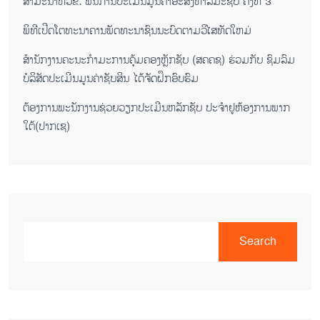
ສຳມະນາຫົວຂໍ້: ພື້ນການປະເມີນມູນຄ່າອະສັງຫາລິມະຊັບ ຄັ້ງທີ 3
ພິ​ທີ​ເປີດ​ໂຕ​ທະ​ນາ​ຄານ​ພັດ​ທະ​ນາ​ຊົນ​ນະ​ບົດ​ຕາມ​ວິ​ໄສ​ທັດ​ໃຫມ່
ສໍານັກງານຄະນະກໍາມະການຄຸ້ມຄອງຫຼັກຊັບ (ສຄຄຊ) ຮ່ວມກັບ ຊົມລົມ
ບໍລິສັດປະເມີນມູນຄ່າຊັບສິນ ໄດ້ຈັດຝຶກອົບຮົມ
ຕ​້ອງ​ການ​ພະ​ນັກ​ງານ​ຊ່ວຍ​ວຽກ​ປະ​ເມີນ​ຫລັກ​ຊັບ ປະ​ຈຳ​ຢູ​ຫ້ອງ​ການ​ພາກ​
ໃຕ້​(ປາກ​ເຊ)
Search