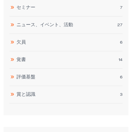
セミナー
7
ニュース、イベント、活動
27
欠員
6
覚書
14
評価基盤
6
賞と認識
3