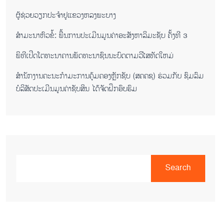
ຜູ້ຊ່ວຍ​ວຽກປະ​ຈຳ​ຢູ​​ແຂວງຫລງ​ພະ​ບາງ
ສຳມະນາຫົວຂໍ້: ພື້ນການປະເມີນມູນຄ່າອະສັງຫາລິມະຊັບ ຄັ້ງທີ 3
ພິ​ທີ​ເປີດ​ໂຕ​ທະ​ນາ​ຄານ​ພັດ​ທະ​ນາ​ຊົນ​ນະ​ບົດ​ຕາມ​ວິ​ໄສ​ທັດ​ໃຫມ່
ສໍານັກງານຄະນະກໍາມະການຄຸ້ມຄອງຫຼັກຊັບ (ສຄຄຊ) ຮ່ວມກັບ ຊົມລົມ
ບໍລິສັດປະເມີນມູນຄ່າຊັບສິນ ໄດ້ຈັດຝຶກອົບຮົມ
Search