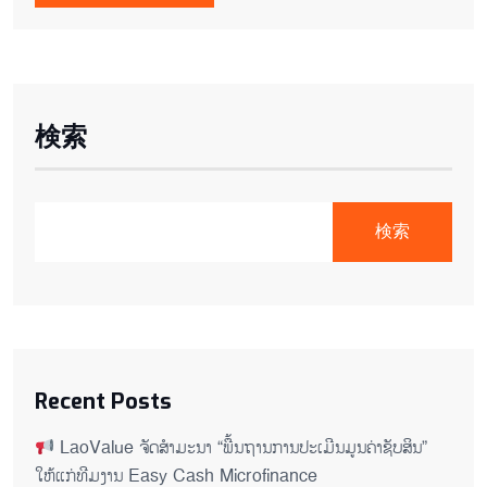
検索
検索
Recent Posts
LaoValue ຈັດສຳມະນາ “ພື້ນຖານການປະເມີນມູນຄ່າຊັບສິນ”
ໃຫ້ແກ່ທີມງານ Easy Cash Microfinance