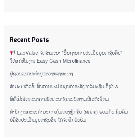
Recent Posts
LaoValue ຈັດສຳມະນາ “ພື້ນຖານການປະເມີນມູນຄ່າຊັບສິນ”
ໃຫ້ແກ່ທີມງານ Easy Cash Microfinance
ຜູ້ຊ່ວຍ​ວຽກປະ​ຈຳ​ຢູ​​ແຂວງຫລງ​ພະ​ບາງ
ສຳມະນາຫົວຂໍ້: ພື້ນການປະເມີນມູນຄ່າອະສັງຫາລິມະຊັບ ຄັ້ງທີ 3
ພິ​ທີ​ເປີດ​ໂຕ​ທະ​ນາ​ຄານ​ພັດ​ທະ​ນາ​ຊົນ​ນະ​ບົດ​ຕາມ​ວິ​ໄສ​ທັດ​ໃຫມ່
ສໍານັກງານຄະນະກໍາມະການຄຸ້ມຄອງຫຼັກຊັບ (ສຄຄຊ) ຮ່ວມກັບ ຊົມລົມ
ບໍລິສັດປະເມີນມູນຄ່າຊັບສິນ ໄດ້ຈັດຝຶກອົບຮົມ