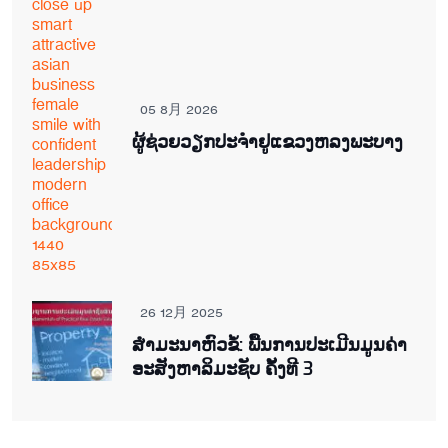
05 8月 2026
ຜູ້ຊ່ວຍ​ວຽກປະ​ຈຳ​ຢູ​​ແຂວງຫລງ​ພະ​ບາງ
26 12月 2025
ສຳມະນາຫົວຂໍ້: ພື້ນການປະເມີນມູນຄ່າ
ອະສັງຫາລິມະຊັບ ຄັ້ງທີ 3