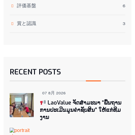
評価基盤
6
賞と認識
3
RECENT POSTS
07 8月 2026
LaoValue ຈັດສຳມະນາ “ພື້ນຖານ
ການປະເມີນມູນຄ່າຊັບສິນ” ໃຫ້ແກ່ທີມ
ງານ