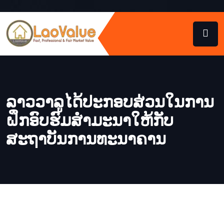
ລາວວາລູໄດ້ປະກອບສ່ວນໃນການ
ຝຶກອົບຮົມສຳມະນາໃຫ້ກັບ
ສະຖາບັນການທະນາຄານ