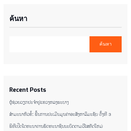
ค้นหา
ค้นหา
Recent Posts
ຜູ້ຊ່ວຍ​ວຽກປະ​ຈຳ​ຢູ​​ແຂວງຫລງ​ພະ​ບາງ
ສຳມະນາຫົວຂໍ້: ພື້ນການປະເມີນມູນຄ່າອະສັງຫາລິມະຊັບ ຄັ້ງທີ 3
ພິ​ທີ​ເປີດ​ໂຕ​ທະ​ນາ​ຄານ​ພັດ​ທະ​ນາ​ຊົນ​ນະ​ບົດ​ຕາມ​ວິ​ໄສ​ທັດ​ໃຫມ່