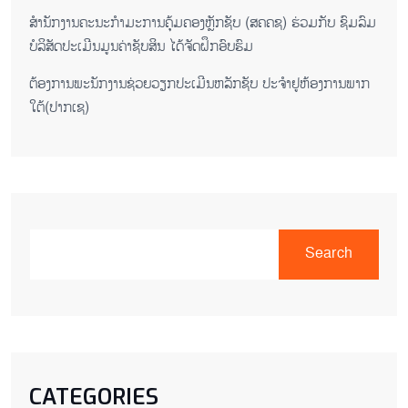
ສໍານັກງານຄະນະກໍາມະການຄຸ້ມຄອງຫຼັກຊັບ (ສຄຄຊ) ຮ່ວມກັບ ຊົມລົມ
ບໍລິສັດປະເມີນມູນຄ່າຊັບສິນ ໄດ້ຈັດຝຶກອົບຮົມ
ຕ​້ອງ​ການ​ພະ​ນັກ​ງານ​ຊ່ວຍ​ວຽກ​ປະ​ເມີນ​ຫລັກ​ຊັບ ປະ​ຈຳ​ຢູ​ຫ້ອງ​ການ​ພາກ​
ໃຕ້​(ປາກ​ເຊ)
Search
CATEGORIES