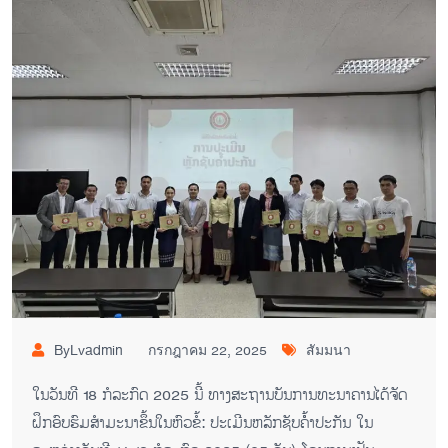
ByLvadmin
กรกฎาคม 22, 2025
สัมมนา
ໃນວັນທີ 18 ກໍລະກົດ 2025 ນີ້ ທາງສະຖານບັນການທະນາຄານໄດ້ຈັດ
ຝຶກອົບຮົມສຳມະນາຂຶ້ນໃນຫົວຂໍ້:
ປະເມີນຫລັກຊັບຄໍ້ຳປະກັນ ໃນ