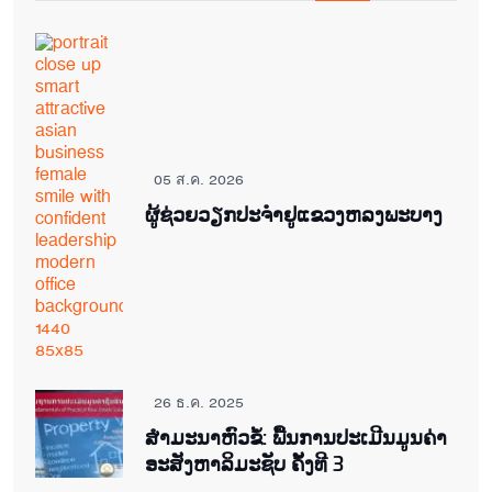
05 ส.ค. 2026
ຜູ້ຊ່ວຍ​ວຽກປະ​ຈຳ​ຢູ​​ແຂວງຫລງ​ພະ​ບາງ
26 ธ.ค. 2025
ສຳມະນາຫົວຂໍ້: ພື້ນການປະເມີນມູນຄ່າ
ອະສັງຫາລິມະຊັບ ຄັ້ງທີ 3