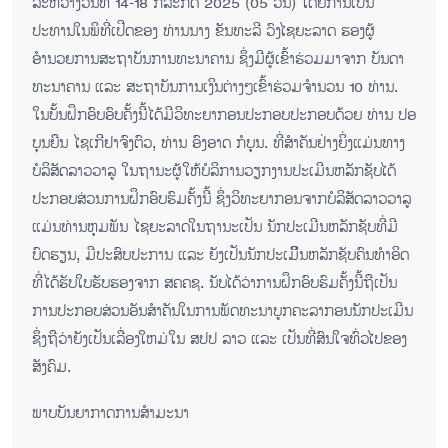
ລະຫວ່າງວັນທີ 14-18 ກໍລະກົດ 2025 (05 ວັນ) ໂດຍການເປັນ
ປະທານໃນພິທີ່ເປີດຂອງ ທ່ານນາງ ຂັນທະລີ ວົງໄຊຍະລາດ ຮອງຜູ້
ອຳນວຍການສະຖາບັນການທະນາຄານ ຊຶ່ງມີຜູ້ເຂົ້າຮ່ວມມາຈາກ ບັນດາ
ທະນາຄານ ແລະ ສະຖາບັນການເງິນຕ່າງໆເຂົ້າຮ່ວມຈຳນວນ 10 ທ່ານ.
ໃນບັ້ນຝຶກອົບອົບຄັ້ງນີ້ໄດ້ມີວິທະຍາກອນປະກອບປະກອບດ້ວຍ ທ່ານ ປອ
ບຸນຍືນ ໄຊເກີຢາຈົງຕົວ, ທ່ານ ອົງອາດ ກໍບຸນ. ທີ່ສຳຄັນຢ່າງຍິ່ງແມ່ນທາງ
ບໍລິສັດລາວວາລູ ໃນຖານະຜູ້ໃຫ້ບໍລິການວຽກງານປະເມີນຫລັກຊັບໄດ້
ປະກອບສ່ວນການຝຶກອົບຮົມຄັ້ງນີ້ ຊຶ່ງວິທະຍາກອນຈາກບໍລິສັດລາວວາລູ
ແມ່ນທ່ານຫຸມພັນ ໄຊຍະລາດໃນຖານະເປັນ ນັກປະເມີນຫລັກຊັບທີ່ມີ
ບົດຮຽນ, ມີປະສົບປະການ ແລະ ຍັງເປັນນັກປະເມິີນຫລັກຊັບຄົນທຳອິດ
ທີ່ໄດ້ຮັບໃບຮັບຮອງຈາກ ສຄຄຊ. ນັບໄດ້ວ່າການຝຶກອົບຮົມຄັ້ງນີ້ຖືເປັນ
ການປະກອບສ່ວນອັນສຳຄັນໃນການພັດທະນາບູກຄະລາກອນນັກປະເມີນ
ຊຶ່ງຖືວ່າຍັງເປັນເລື່ອງໃຫມ່ໃນ ສປປ ລາວ ແລະ ເປັນທີ່ສົນໃຈທົ່ວໄປຂອງ
ສັງຄົມ.
ພາບ​ບັນ​ຍາ​ກາດ​ການ​ສຳ​ມະ​ນາ