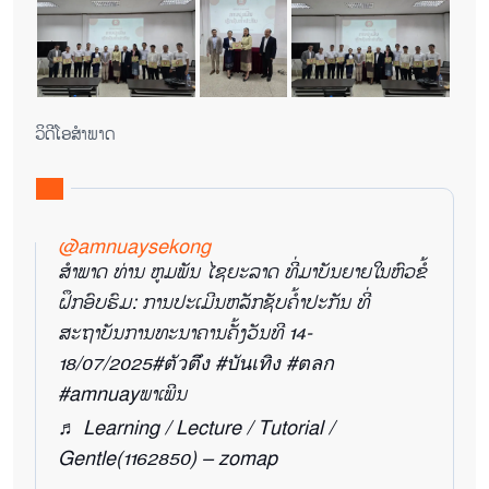
ວິ​ດີ​ໂອ​ສຳ​ພາດ
@amnuaysekong
ສຳພາດ ທ່ານ ຫູມພັນ ໄຊຍະລາດ ທີ່ມາບັນຍາຍໃນຫົວຂໍ້
ຝຶກອົບຮົມ: ການປະເມີນຫລັກຊັບຄໍ້າປະກັນ ທີ່
ສະຖາບັນການທະນາຄານຄັ້ງວັນທີ 14-
18/07/2025
#ตัวตึง
#บันเทิง
#ตลก
#amnuayພາເພີນ
♬ Learning / Lecture / Tutorial /
Gentle(1162850) – zomap