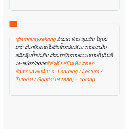
@amnuaysekong
ສຳພາດ ທ່ານ ຫູມພັນ ໄຊຍະ
ລາດ ທີ່ມາບັນຍາຍໃນຫົວຂໍ້ຝຶກອົບຮົມ: ການປະເມີນ
ຫລັກຊັບຄໍ້າປະກັນ ທີ່ສະຖາບັນການທະນາຄານຄັ້ງວັນທີ
14-18/07/2025
#ตัวตึง
#บันเทิง
#ตลก
#amnuayພາເພີນ
♬ Learning / Lecture /
Tutorial / Gentle(1162850) – zomap