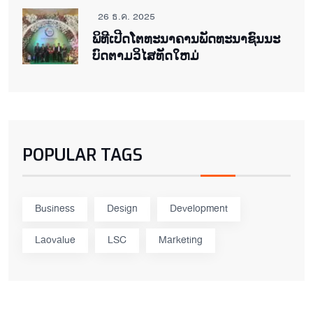
26 ธ.ค. 2025
ພິ​ທີ​ເປີດ​ໂຕ​ທະ​ນາ​ຄານ​ພັດ​ທະ​ນາ​ຊົນ​ນະ​
ບົດ​ຕາມ​ວິ​ໄສ​ທັດ​ໃຫມ່
POPULAR TAGS
Business
Design
Development
Laovalue
LSC
Marketing