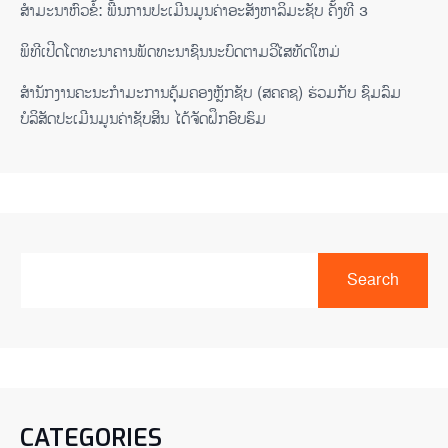
ສຳມະນາຫົວຂໍ້: ພື້ນການປະເມີນມູນຄ່າອະສັງຫາລິມະຊັບ ຄັ້ງທີ 3
ພິ​ທີ​ເປີດ​ໂຕ​ທະ​ນາ​ຄານ​ພັດ​ທະ​ນາ​ຊົນ​ນະ​ບົດ​ຕາມ​ວິ​ໄສ​ທັດ​ໃຫມ່
ສໍານັກງານຄະນະກໍາມະການຄຸ້ມຄອງຫຼັກຊັບ (ສຄຄຊ) ຮ່ວມກັບ ຊົມລົມ
ບໍລິສັດປະເມີນມູນຄ່າຊັບສິນ ໄດ້ຈັດຝຶກອົບຮົມ
Search
CATEGORIES