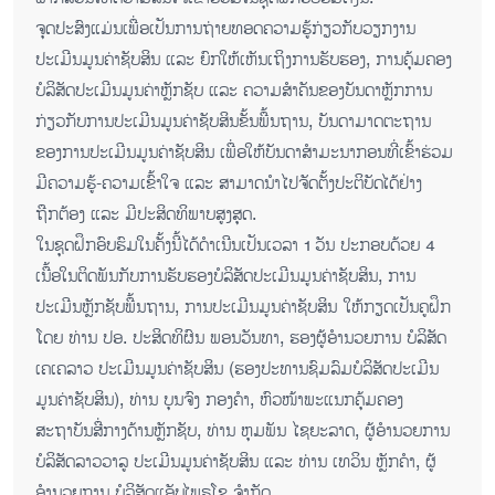
ຈຸດປະສົງແມ່ນເພື່ອເປັນການຖ່າຍທອດຄວາມຮູ້ກ່ຽວກັບວຽກງານ
ປະເມີນມູນຄ່າຊັບສິນ ແລະ ຍົກໃຫ້ເຫັນເຖິງການຮັບຮອງ, ການຄຸ້ມຄອງ
ບໍລິສັດປະເມີນມູນຄ່າຫຼັກຊັບ ແລະ ຄວາມສໍາຄັນຂອງບັນດາຫຼັກການ
ກ່ຽວກັບການປະເມີນມູນຄ່າຊັບສິນຂັ້ນພື້ນຖານ, ບັນດາມາດຕະຖານ
ຂອງການປະເມີນມູນຄ່າຊັບສິນ ເພື່ອໃຫ້ບັນດາສໍາມະນາກອນທີ່ເຂົ້າຮ່ວມ
ມີຄວາມຮູ້-ຄວາມເຂົ້າໃຈ ແລະ ສາມາດນຳໄປຈັດຕັ້ງປະຕິບັດໄດ້ຢ່າງ
ຖືກຕ້ອງ ແລະ ມີປະສິດທິພາບສູງສຸດ.
ໃນຊຸດຝຶກອົບຮົມໃນຄັ້ງນີ້ໄດ້ດໍາເນີນເປັນເວລາ 1 ວັນ ປະກອບດ້ວຍ 4
ເນື້ອໃນຕິດພັນກັບການຮັບຮອງບໍລິສັດປະເມີນມູນຄ່າຊັບສິນ, ການ
ປະເມີນຫຼັກຊັບພື້ນຖານ, ການປະເມີນມູນຄ່າຊັບສິນ ໃຫ້ກຽດເປັນຄູຝຶກ
ໂດຍ ທ່ານ ປອ. ປະສິດທິຜົນ ພອນວັນທາ, ຮອງຜູ້ອໍານວຍການ ບໍລິສັດ
ເຄເຄລາວ ປະເມີນມູນຄ່າຊັບສິນ (ຮອງປະທານຊົມລົມບໍລິສັດປະເມີນ
ມູນຄ່າຊັບສິນ), ທ່ານ ບຸນຈົງ ກອງຄໍາ, ຫົວໜ້າພະແນກຄຸ້ມຄອງ
ສະຖາບັນສື່ກາງດ້ານຫຼັກຊັບ, ທ່ານ ຫຸມພັນ ໄຊຍະລາດ, ຜູ້ອໍານວຍການ
ບໍລິສັດລາວວາລູ ປະເມີນມູນຄ່າຊັບສິນ ແລະ ທ່ານ ເທວິນ ຫຼັກຄໍາ, ຜູ້
ອໍານວຍການ ບໍລິສັດແອັບໄພຣໂຊ ຈໍາກັດ.