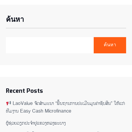
ค้นหา
ค้นหา
Recent Posts
LaoValue ຈັດສຳມະນາ “ພື້ນຖານການປະເມີນມູນຄ່າຊັບສິນ” ໃຫ້ແກ່
ທີມງານ Easy Cash Microfinance
ຜູ້ຊ່ວຍ​ວຽກປະ​ຈຳ​ຢູ​​ແຂວງຫລງ​ພະ​ບາງ