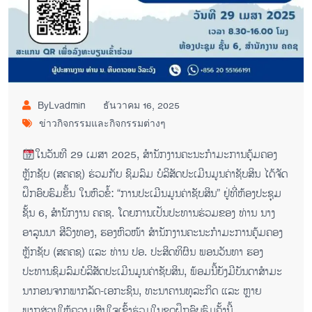
ByLvadmin
ธันวาคม 16, 2025
ข่าวกิจกรรมและกิจกรรมต่างๆ
ໃນວັນທີ 29 ເມສາ 2025, ສໍານັກງານຄະນະກໍາມະການຄຸ້ມຄອງ
ຫຼັກຊັບ (ສຄຄຊ) ຮ່ວມກັບ ຊົມລົມ ບໍລິສັດປະເມີນມູນຄ່າຊັບສິນ ໄດ້ຈັດ
ຝຶກອົບຮົມຂຶ້ນ
ໃນຫົວຂໍ້: “ການປະເມີນມູນຄ່າຊັບສິນ” ຢູ່ທີ່ຫ້ອງປະຊຸມ
ຊັ້ນ 6, ສໍານັກງານ ຄຄຊ. ໂດຍການເປັນປະທານຮ່ວມຂອງ ທ່ານ ນາງ
ອາລຸນນາ ສີວົງທອງ, ຮອງຫົວໜ້າ ສໍານັກງານຄະນະກຳມະການຄຸ້ມຄອງ
ຫຼັກຊັບ (ສຄຄຊ) ແລະ ທ່ານ ປອ. ປະສິດທິຜົນ ພອນວັນທາ ຮອງ
ປະທານຊົມລົມບໍລິສັດປະເມີນມູນຄ່າຊັບສິນ, ພ້ອມນີ້ຍັງມີບັນດາສໍາມະ
ນາກອນຈາກພາກລັດ-ເອກະຊົນ, ທະນາຄານທຸລະກິດ ແລະ ຫຼາຍ
ພາກສ່ວນໃຫ້ຄວາມສົນໃຈເຂົ້າຮ່ວມໃນຊຸດຝຶກອົບຮົມຄັ້ງນີ້.