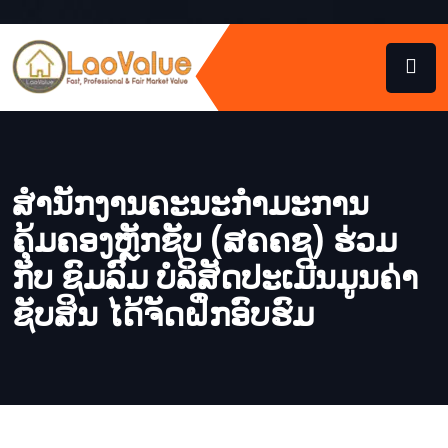
ສໍານັກງານຄະນະກໍາມະການ
ຄຸ້ມຄອງຫຼັກຊັບ (ສຄຄຊ) ຮ່ວມ
ກັບ ຊົມລົມ ບໍລິສັດປະເມີນມູນຄ່າ
ຊັບສິນ ໄດ້ຈັດຝຶກອົບຮົມ