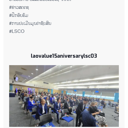
#ຂ່າວສຄຄຊ
#ຝຶກອົບຮົມ
#ການປະເມີນມູນຄ່າຊັບສິນ
#LSCO
laovalue15aniversarylsc03