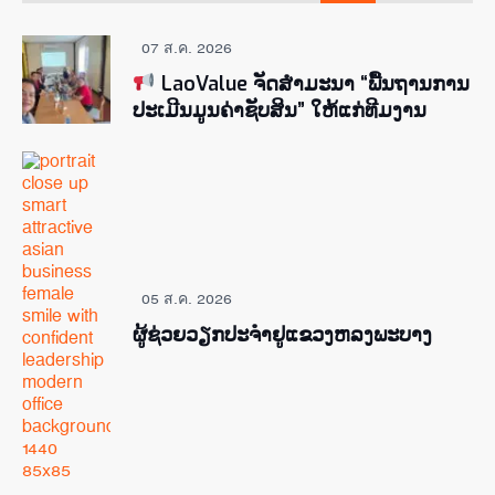
07 ส.ค. 2026
LaoValue ຈັດສຳມະນາ “ພື້ນຖານການ
ປະເມີນມູນຄ່າຊັບສິນ” ໃຫ້ແກ່ທີມງານ
05 ส.ค. 2026
ຜູ້ຊ່ວຍ​ວຽກປະ​ຈຳ​ຢູ​​ແຂວງຫລງ​ພະ​ບາງ