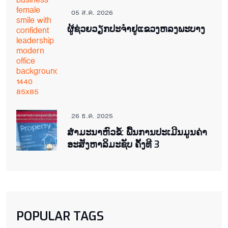
05 ส.ค. 2026
ຜູ້ຊ່ວຍ​ວຽກປະ​ຈຳ​ຢູ​​ແຂວງຫລງ​ພະ​ບາງ
26 ธ.ค. 2025
ສຳມະນາຫົວຂໍ້: ພື້ນການປະເມີນມູນຄ່າ
ອະສັງຫາລິມະຊັບ ຄັ້ງທີ 3
POPULAR TAGS