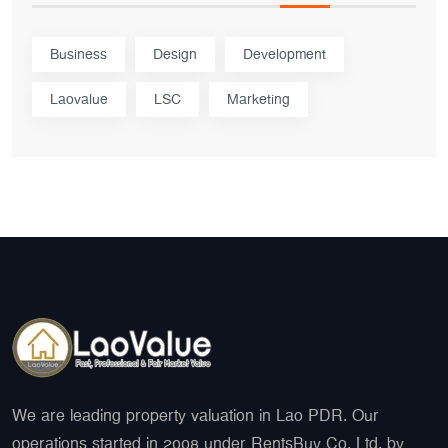
Business
Design
Development
Laovalue
LSC
Marketing
We are leading property valuation in Lao PDR. Our
operations started in 2008 under RentsBuy Co. Ltd. by