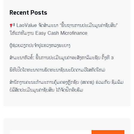
Recent Posts
LaoValue ຈັດສຳມະນາ “ພື້ນຖານການປະເມີນມູນຄ່າຊັບສິນ”
ໃຫ້ແກ່ທີມງານ Easy Cash Microfinance
ຜູ້ຊ່ວຍ​ວຽກປະ​ຈຳ​ຢູ​​ແຂວງຫລງ​ພະ​ບາງ
ສຳມະນາຫົວຂໍ້: ພື້ນການປະເມີນມູນຄ່າອະສັງຫາລິມະຊັບ ຄັ້ງທີ 3
ພິ​ທີ​ເປີດ​ໂຕ​ທະ​ນາ​ຄານ​ພັດ​ທະ​ນາ​ຊົນ​ນະ​ບົດ​ຕາມ​ວິ​ໄສ​ທັດ​ໃຫມ່
ສໍານັກງານຄະນະກໍາມະການຄຸ້ມຄອງຫຼັກຊັບ (ສຄຄຊ) ຮ່ວມກັບ ຊົມລົມ
ບໍລິສັດປະເມີນມູນຄ່າຊັບສິນ ໄດ້ຈັດຝຶກອົບຮົມ