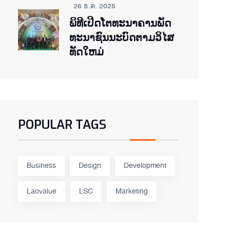
26 ธ.ค. 2025
ພິ​ທີ​ເປີດ​ໂຕ​ທະ​ນາ​ຄານ​ພັດ​
ທະ​ນາ​ຊົນ​ນະ​ບົດ​ຕາມ​ວິ​ໄສ​
ທັດ​ໃຫມ່
POPULAR TAGS
Business
Design
Development
Laovalue
LSC
Marketing