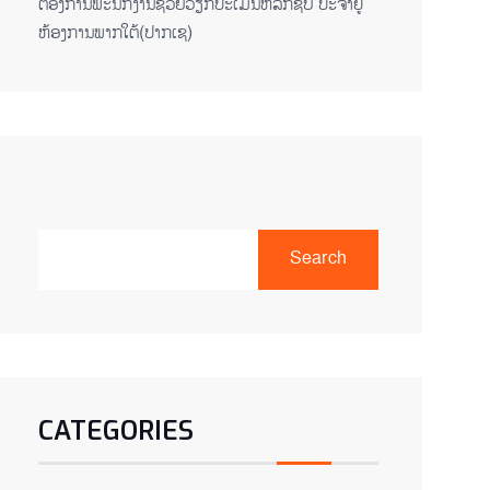
ຕ​້ອງ​ການ​ພະ​ນັກ​ງານ​ຊ່ວຍ​ວຽກ​ປະ​ເມີນ​ຫລັກ​ຊັບ ປະ​ຈຳ​ຢູ​
ຫ້ອງ​ການ​ພາກ​ໃຕ້​(ປາກ​ເຊ)
Search
CATEGORIES