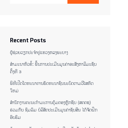
Recent Posts
ຜູ້ຊ່ວຍ​ວຽກປະ​ຈຳ​ຢູ​​ແຂວງຫລງ​ພະ​ບາງ
ສຳມະນາຫົວຂໍ້: ພື້ນການປະເມີນມູນຄ່າອະສັງຫາລິມະຊັບ
ຄັ້ງທີ 3
ພິ​ທີ​ເປີດ​ໂຕ​ທະ​ນາ​ຄານ​ພັດ​ທະ​ນາ​ຊົນ​ນະ​ບົດ​ຕາມ​ວິ​ໄສ​ທັດ​
ໃຫມ່
ສໍານັກງານຄະນະກໍາມະການຄຸ້ມຄອງຫຼັກຊັບ (ສຄຄຊ)
ຮ່ວມກັບ ຊົມລົມ ບໍລິສັດປະເມີນມູນຄ່າຊັບສິນ ໄດ້ຈັດຝຶກ
ອົບຮົມ