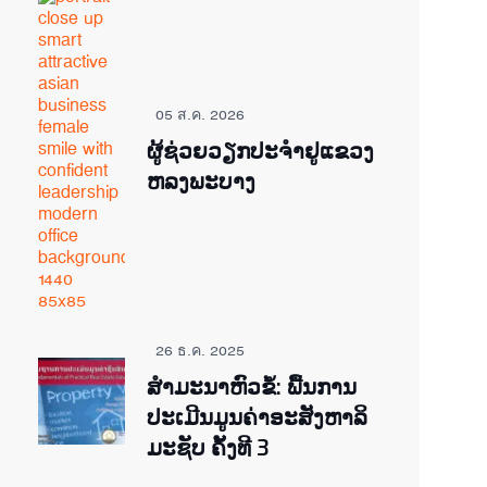
05 ส.ค. 2026
ຜູ້ຊ່ວຍ​ວຽກປະ​ຈຳ​ຢູ​​ແຂວງ
ຫລງ​ພະ​ບາງ
26 ธ.ค. 2025
ສຳມະນາຫົວຂໍ້: ພື້ນການ
ປະເມີນມູນຄ່າອະສັງຫາລິ
ມະຊັບ ຄັ້ງທີ 3