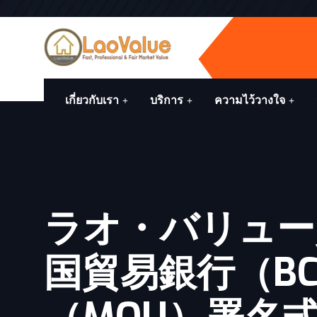
เกี่ยวกับเรา
บริการ
ความไว้วางใจ
ラオ・バリュー
国貿易銀行（BC