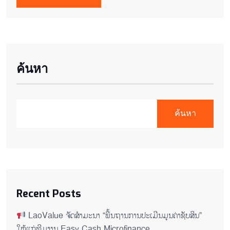
ค้นหา
ค้นหา
Recent Posts
LaoValue ຈັດສຳມະນາ “ພື້ນຖານການປະເມີນມູນຄ່າຊັບສິນ”
ໃຫ້ແກ່ທີມງານ Easy Cash Microfinance