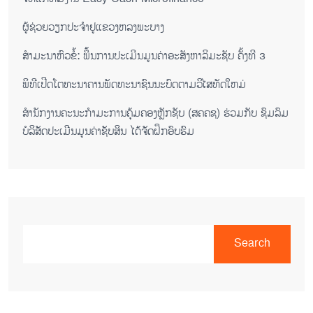
ຜູ້ຊ່ວຍ​ວຽກປະ​ຈຳ​ຢູ​​ແຂວງຫລງ​ພະ​ບາງ
ສຳມະນາຫົວຂໍ້: ພື້ນການປະເມີນມູນຄ່າອະສັງຫາລິມະຊັບ ຄັ້ງທີ 3
ພິ​ທີ​ເປີດ​ໂຕ​ທະ​ນາ​ຄານ​ພັດ​ທະ​ນາ​ຊົນ​ນະ​ບົດ​ຕາມ​ວິ​ໄສ​ທັດ​ໃຫມ່
ສໍານັກງານຄະນະກໍາມະການຄຸ້ມຄອງຫຼັກຊັບ (ສຄຄຊ) ຮ່ວມກັບ ຊົມລົມ
ບໍລິສັດປະເມີນມູນຄ່າຊັບສິນ ໄດ້ຈັດຝຶກອົບຮົມ
Search