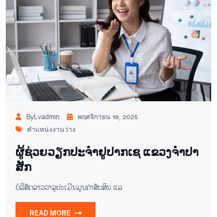
ByLvadmin
พฤศจิกายน 19, 2025
ตำแหน่งงานว่าง
ຜູ້ຊ່ວຍ​ວຽກປະ​ຈຳ​ຢູ​ປາກ​ເຊ ແຂວງ​ຈຳ​ປາ​
ສັກ
ບໍ​ລິ​ສັດ​ລາວ​ວາ​ລູ​ປະ​ເມີນ​ມູນ​ຄ່າ​ສັບ​ສິນ ແລ
READ MORE