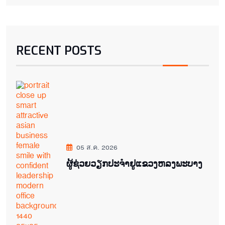
RECENT POSTS
05 ส.ค. 2026
ຜູ້ຊ່ວຍ​ວຽກປະ​ຈຳ​ຢູ​​ແຂວງຫລງ​ພະ​ບາງ