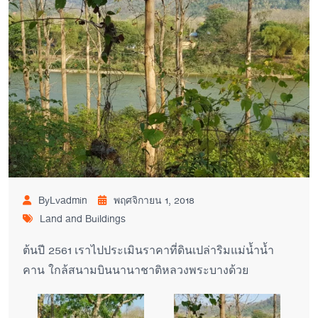
ByLvadmin
พฤศจิกายน 1, 2018
Land and Buildings
ต้นปี 2561 เราไปประเมินราคาที่ดินเปล่าริมแม่น้ำน้ำ
คาน ใกล้สนามบินนานาชาติหลวงพระบางด้วย