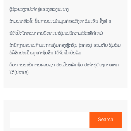
ຜູ້ຊ່ວຍ​ວຽກປະ​ຈຳ​ຢູ​​ແຂວງຫລງ​ພະ​ບາງ
ສຳມະນາຫົວຂໍ້: ພື້ນການປະເມີນມູນຄ່າອະສັງຫາລິມະຊັບ ຄັ້ງທີ 3
ພິ​ທີ​ເປີດ​ໂຕ​ທະ​ນາ​ຄານ​ພັດ​ທະ​ນາ​ຊົນ​ນະ​ບົດ​ຕາມ​ວິ​ໄສ​ທັດ​ໃຫມ່
ສໍານັກງານຄະນະກໍາມະການຄຸ້ມຄອງຫຼັກຊັບ (ສຄຄຊ) ຮ່ວມກັບ ຊົມລົມ
ບໍລິສັດປະເມີນມູນຄ່າຊັບສິນ ໄດ້ຈັດຝຶກອົບຮົມ
ຕ​້ອງ​ການ​ພະ​ນັກ​ງານ​ຊ່ວຍ​ວຽກ​ປະ​ເມີນ​ຫລັກ​ຊັບ ປະ​ຈຳ​ຢູ​ຫ້ອງ​ການ​ພາກ​
ໃຕ້​(ປາກ​ເຊ)
Search