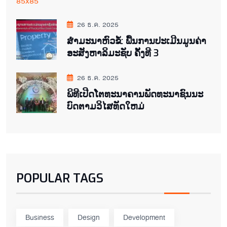
26 ธ.ค. 2025
ສຳມະນາຫົວຂໍ້: ພື້ນການປະເມີນມູນຄ່າ
ອະສັງຫາລິມະຊັບ ຄັ້ງທີ 3
26 ธ.ค. 2025
ພິ​ທີ​ເປີດ​ໂຕ​ທະ​ນາ​ຄານ​ພັດ​ທະ​ນາ​ຊົນ​ນະ​
ບົດ​ຕາມ​ວິ​ໄສ​ທັດ​ໃຫມ່
POPULAR TAGS
Business
Design
Development