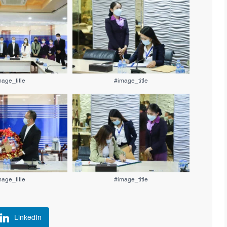
age_title
#image_title
age_title
#image_title
LinkedIn