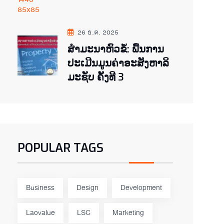
26 ธ.ค. 2025
ສຳມະນາຫົວຂໍ້: ພື້ນການ
ປະເມີນມູນຄ່າອະສັງຫາລິ
ມະຊັບ ຄັ້ງທີ 3
POPULAR TAGS
Business
Design
Development
Laovalue
LSC
Marketing