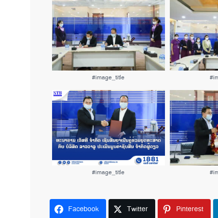
#image_title
#im
#image_title
#im
Facebook
Twitter
Pinterest