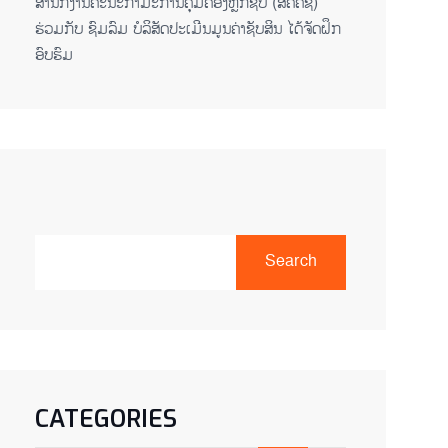
ສໍານັກງານຄະນະກໍາມະການຄຸ້ມຄອງຫຼັກຊັບ (ສຄຄຊ)
ຮ່ວມກັບ ຊົມລົມ ບໍລິສັດປະເມີນມູນຄ່າຊັບສິນ ໄດ້ຈັດຝຶກ
ອົບຮົມ
Search
CATEGORIES