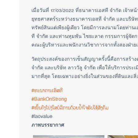
เมื่อวันที่ 17/03/2022 ที่ธนาคารเอสที จำกัด เจ้าห
ยุทธศาสตร์ระหว่างธนาคารเอสที จำกัด และบริษัท ลาว
ทรัพย์สินแต่เพียงผู้เดียว โดยมีการลงนามโดยท่า
ที จำกัด และท่านหุมพัน ไซยะลาด กรรมการผู้จัดการ
คณะผู้บริหารและพนักงานวิชาการจากทั้งสองฝ่ายเข
วัตถุประสงค์ของการเซ็นสัญญาครั้งนี้คือการสร้
จำกัด และบริษัท ลาววัลู จำกัด เพื่อให้บริการประเ
มากที่สุด โดยเฉพาะอย่างยิ่งในส่วนของที่ดินและส
#ທະນາຄານເອັສທີ
#BankOnStrong
#ໝັ້ນຄົງໂປ່ງໃສບໍລິການດ້ວຍນໍ້າໃຈຮັບໃຊ້ສັງຄົມ
#laovalue
ภาพบรรยากาศ