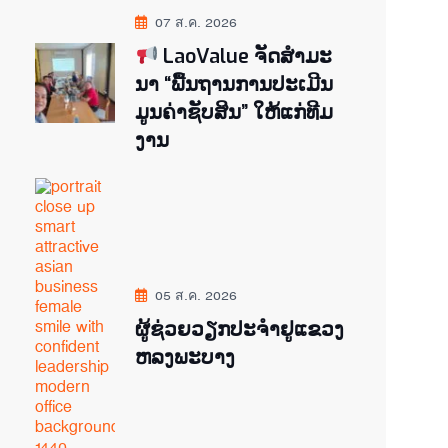
07 ส.ค. 2026
LaoValue ຈັດສຳມະ
ນາ “ພື້ນຖານການປະເມີນ
ມູນຄ່າຊັບສິນ” ໃຫ້ແກ່ທີມ
ງານ
05 ส.ค. 2026
ຜູ້ຊ່ວຍ​ວຽກປະ​ຈຳ​ຢູ​​ແຂວງ
ຫລງ​ພະ​ບາງ