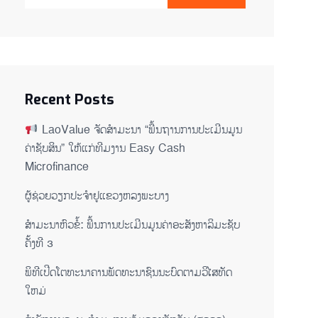
Recent Posts
LaoValue ຈັດສຳມະນາ “ພື້ນຖານການປະເມີນມູນ
ຄ່າຊັບສິນ” ໃຫ້ແກ່ທີມງານ Easy Cash
Microfinance
ຜູ້ຊ່ວຍ​ວຽກປະ​ຈຳ​ຢູ​​ແຂວງຫລງ​ພະ​ບາງ
ສຳມະນາຫົວຂໍ້: ພື້ນການປະເມີນມູນຄ່າອະສັງຫາລິມະຊັບ
ຄັ້ງທີ 3
ພິ​ທີ​ເປີດ​ໂຕ​ທະ​ນາ​ຄານ​ພັດ​ທະ​ນາ​ຊົນ​ນະ​ບົດ​ຕາມ​ວິ​ໄສ​ທັດ​
ໃຫມ່