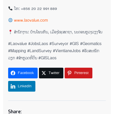
ໂທ: +856 20 22 991 889
www.laovalue.com
ສຳນັກງານ: ບ້ານໂພນທັນ, ເມືອງໄຊເສດຖາ, ນະຄອນຫຼວງວຽງຈັນ
#Laovalue #JobsLaos #Surveyor #GIS #Geomatics
#Mapping #LandSurvey #VientianeJobs #ຮັບສະໝັກ
ວຽກ #ສຳຫຼວດທີ່ດິນ #GISLaos
Facebook
Twitter
Pinterest
LinkedIn
Share: