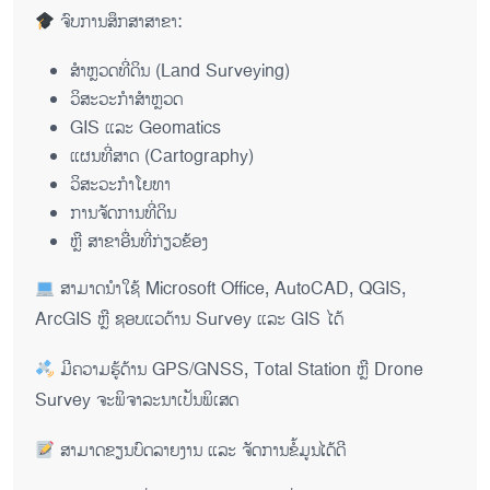
ຈົບການສຶກສາສາຂາ:
ສຳຫຼວດທີ່ດິນ (Land Surveying)
ວິສະວະກຳສຳຫຼວດ
GIS ແລະ Geomatics
ແຜນທີ່ສາດ (Cartography)
ວິສະວະກຳໂຍທາ
ການຈັດການທີ່ດິນ
ຫຼື ສາຂາອື່ນທີ່ກ່ຽວຂ້ອງ
ສາມາດນຳໃຊ້ Microsoft Office, AutoCAD, QGIS,
ArcGIS ຫຼື ຊອບແວດ້ານ Survey ແລະ GIS ໄດ້
ມີຄວາມຮູ້ດ້ານ GPS/GNSS, Total Station ຫຼື Drone
Survey ຈະພິຈາລະນາເປັນພິເສດ
ສາມາດຂຽນບົດລາຍງານ ແລະ ຈັດການຂໍ້ມູນໄດ້ດີ