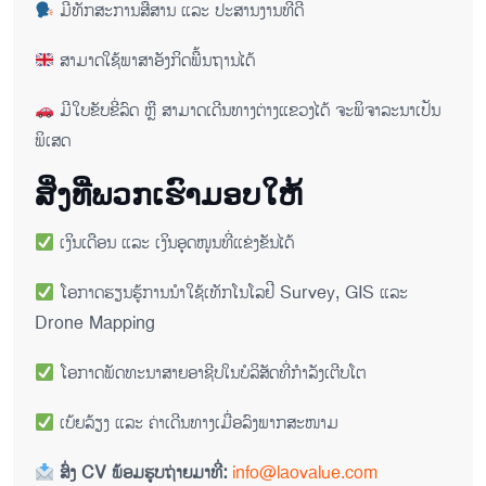
ມີທັກສະການສື່ສານ ແລະ ປະສານງານທີ່ດີ
ສາມາດໃຊ້ພາສາອັງກິດພື້ນຖານໄດ້
ມີໃບຂັບຂີ່ລົດ ຫຼື ສາມາດເດີນທາງຕ່າງແຂວງໄດ້ ຈະພິຈາລະນາເປັນ
ພິເສດ
ສິ່ງທີ່ພວກເຮົາມອບໃຫ້
ເງິນເດືອນ ແລະ ເງິນອຸດໜູນທີ່ແຂ່ງຂັນໄດ້
ໂອກາດຮຽນຮູ້ການນຳໃຊ້ເທັກໂນໂລຢີ Survey, GIS ແລະ
Drone Mapping
ໂອກາດພັດທະນາສາຍອາຊີບໃນບໍລິສັດທີ່ກຳລັງເຕີບໂຕ
ເບ້ຍລ້ຽງ ແລະ ຄ່າເດີນທາງເມື່ອລົງພາກສະໜາມ
ສົ່ງ CV ພ້ອມຮູບຖ່າຍມາທີ່:
info@laovalue.com