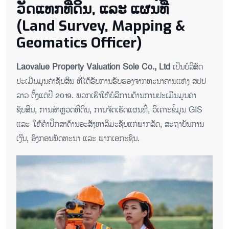
ວັດແທກທີ່ດິນ, ແລະ ແຜນທີ່
(Land Survey, Mapping &
Geomatics Officer)
Laovalue Property Valuation Sole Co., Ltd
ເປັນບໍລິສັດ
ປະເມີນມູນຄ່າຊັບສິນ ທີ່ໄດ້ຮັບການຮັບຮອງຈາກທະນາຄານແຫ່ງ ສປປ
ລາວ ຕັ້ງແຕ່ປີ 2019. ພວກເຮົາໃຫ້ບໍລິການດ້ານການປະເມີນມູນຄ່າ
ຊັບສິນ, ການສຳຫຼວດທີ່ດິນ, ການຈັດເຮັດແຜນທີ່, ວິເຄາະຂໍ້ມູນ GIS
ແລະ ໃຫ້ຄຳປຶກສາດ້ານອະສັງຫາລິມະຊັບແກ່ພາກລັດ, ສະຖາບັນການ
ເງິນ, ອົງກອນພັດທະນາ ແລະ ພາກເອກະຊົນ.