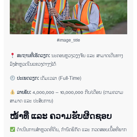
#image_title
ສະຖານທີ່ເຮັດວຽກ:
ນະຄອນຫຼວງວຽງຈັນ ແລະ ສາມາດເດີນທາງ
ລົງສຳຫຼວດໃນແຂວງຕ່າງໆໄດ້
ປະເພດວຽກ:
ເຕັມເວລາ (Full-Time)
ລາຍຮັບ:
4,000,000 – 10,000,000 ກີບ/ເດືອນ (ຕາມຄວາມ
ສາມາດ ແລະ ປະສົບການ)
ໜ້າທີ່ ແລະ ຄວາມຮັບຜິດຊອບ
ດຳເນີນການສຳຫຼວດທີ່ດິນ, ກຳນົດພິກັດ ແລະ ກວດສອບເນື້ອທີ່ພາກ