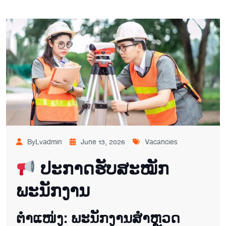
ByLvadmin
June 13, 2026
Vacancies
ປະກາດຮັບສະໝັກ
ພະນັກງານ
ຕຳແໜ່ງ: ພະນັກງານສຳຫຼວດ