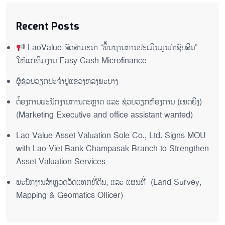
Recent Posts
LaoValue ຈັດສຳມະນາ “ພື້ນຖານການປະເມີນມູນຄ່າຊັບສິນ”
ໃຫ້ແກ່ທີມງານ Easy Cash Microfinance
ຜູ້ຊ່ວຍ​ວຽກປະ​ຈຳ​ຢູ​​ແຂວງຫລງ​ພະ​ບາງ
ຕ່້ອງການພະນັກງານການຕະຫຼາດ ແລະ ຊ່ວຍ​ວຽກ​ຫ້ອງ​ການ (ເພດ​ຍິງ)
(Marketing Executive and office assistant wanted)
Lao Value Asset Valuation Sole Co., Ltd. Signs MOU
with Lao-Viet Bank Champasak Branch to Strengthen
Asset Valuation Services
ພະນັກງານສຳຫຼວດວັດແທກທີ່ດິນ, ແລະ ແຜນທີ່ (Land Survey,
Mapping & Geomatics Officer)