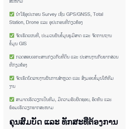
ສະໜາມ
ນຳໃຊ້ອຸປະກອນ Survey ເຊັ່ນ GPS/GNSS, Total
Station, Drone ແລະ ອຸປະກອນທີ່ກ່ຽວຂ້ອງ
ຈັດເຮັດແຜນທີ່, ປະມວນຜົນຂໍ້ມູນພູມິສາດ ແລະ ຈັດການຖານ
ຂໍ້ມູນ GIS
ກວດສອບເອກະສານກ່ຽວກັບທີ່ດິນ ແລະ ປະສານງານກັບພາກສ່ວນ
ທີ່ກ່ຽວຂ້ອງ
ຈັດເຮັດບົດລາຍງານຜົນການສຳຫຼວດ ແລະ ສົ່ງມອບຂໍ້ມູນໃຫ້ທີມ
ງານ
ສາມາດເຮັດວຽກເປັນທີມ, ມີຄວາມຮັບຜິດຊອບ, ອົດທົນ ແລະ
ພ້ອມເຮັດວຽກພາກສະໜາມ
ຄຸນສົມບັດ ແລະ ທັກສະທີ່ຕ້ອງການ