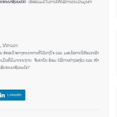
ັດ​ທະ​ນາ​ຊົນ​ນະ​ບົດ
ເພື່ອຮ່ວມມືໃນການໃຫ້ບໍລິການປະເມີນມູນຄ່າ
 ໄດ້ກ່າວວ່າ:
ຊັບສິນ ຂໍຂອບໃຈທາງທະນາຄານທີ່ໄວ້ວາງໃຈ ແລະ ມອບໂອກາດໃຫ້ພວກເຮົາ
ມີນທີ່ມີມາດຕະຖານ ຈັນ​ຍາ​ບັນ ພ້ອມ ບໍ​ລິ​ການ​ຢ່າງວ່ອງ​ໄວ ແລະ ໜ້າ
ັດ​ທະ​ນາ​ຊົນ​ນະ​ບົດ”
LinkedIn