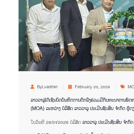
ByLvadmin
February 20, 2026
M
ລາວ​ວາ​ລູ​ໄດ້​ເຊັນບົດບັນທຶກການຕົກລົງຮ່ວມມືກັບ​ທະ​ນາ​ຄານ​ພັດ
(MOA)
ລະຫວ່າງ
ບໍລິສັດ
ລາວວາລູ
ປະເມີນຊັບສິນ
ຈຳກັດ
ຜູ້ດ
ໃນວັນທີ 28/01/2026 ບໍລິສັດ
ລາວວາລູ
ປະເມີນຊັບສິນ
ຈຳກັດ