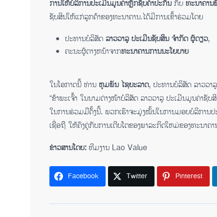
ການໃຫ້ບໍລິການປະເມີນມູນຄ່າຫຼັກຊັບຄໍ້າປະກັນ
ກັບ
ທະ​ນາ​ຄານ​ພ
ຊັບສິນໃຫ້ແກ່ລູກຄ້າຂອງທະນາຄານ.ໄດ້​ມີ​ການ​ເຂົ້າ​ຮ່ວມ​ໂດຍ
ປະທານບໍລິສັດ
ລາວວາລູ
ປະເມີນຊັບສິນ
ຈຳກັດ
ຜູ້ດຽວ
,
ຄະນະຜູ້ຕາງ​ຫນ້າຈາກ
ທະນາຄານການ
ນະ​ໂຍ​ບາຍ
ໃນໂອກາດນີ້ ທ່ານ
ຫຸມພັນ
ໄຊຍະລາດ
, ປະທານບໍລິສັດ ລາວວາລູ,
“ຂ້າພະເຈົ້າ ໃນນາມຕ່າງໜ້າບໍລິສັດ ລາວວາລູ ປະເມີນມູນຄ່າ
ໃນການຮ່ວມມືຄັ້ງນີ້. ພວກເຮົາຈະມຸ່ງໝັ້ນໃນການມອບບໍລິການປະເ
ເຊື່ອຖື ໃຫ້ຄົງຄູ່ກັບການເຕີບໂຕຂອງພາລະກິດ​ໃຫມ່​ຂອງ​ທະ​ນາ​ຄານ​ພ
ຂ່າວສານໂດຍ:
ທີມງານ Lao Value
Facebook
Twitter
Pinterest