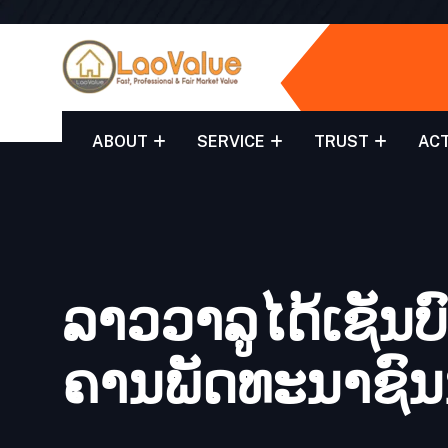
ABOUT
SERVICE
TRUST
ACT
ລາວ​ວາ​ລູ​ໄດ້​ເຊັ
ຄານ​ພັດ​ທະ​ນາ​ຊົນ