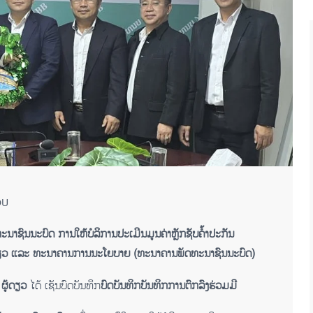
OU
​ທະ​ນາ​ຊົນ​ນະ​ບົດ ການໃຫ້ບໍລິການປະເມີນມູນຄ່າຫຼັກຊັບຄໍ້າປະກັນ
ຽວ
ແລະ
ທະນາຄານການ
ນະ​ໂຍ​ບາຍ (ທະ​ນາ​ຄານ​ພັດ​ທະ​ນາ​ຊົນ​ນະ​ບົດ)
ຜູ້ດຽວ
ໄດ້ ເຊັນບົດບັນທຶກ
ບົດບັນທຶກບັນທຶກການຕົກລົງຮ່ວມມື