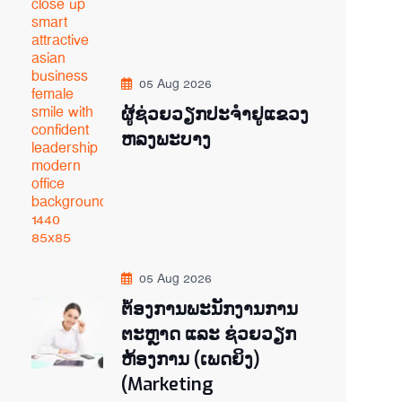
05 Aug 2026
ຜູ້ຊ່ວຍ​ວຽກປະ​ຈຳ​ຢູ​​ແຂວງ
ຫລງ​ພະ​ບາງ
05 Aug 2026
ຕ່້ອງການພະນັກງານການ
ຕະຫຼາດ ແລະ ຊ່ວຍ​ວຽກ​
ຫ້ອງ​ການ (ເພດ​ຍິງ)
(Marketing