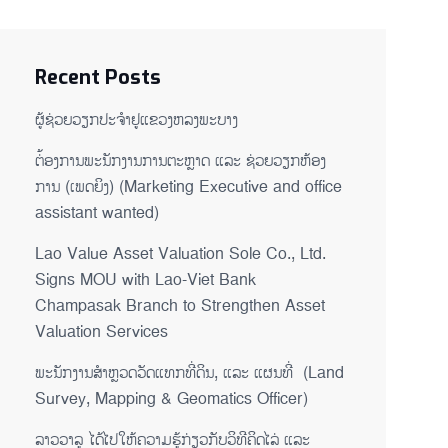
Recent Posts
ຜູ້ຊ່ວຍ​ວຽກປະ​ຈຳ​ຢູ​​ແຂວງຫລງ​ພະ​ບາງ
ຕ່້ອງການພະນັກງານການຕະຫຼາດ ແລະ ຊ່ວຍ​ວຽກ​ຫ້ອງ​
ການ (ເພດ​ຍິງ) (Marketing Executive and office
assistant wanted)
Lao Value Asset Valuation Sole Co., Ltd.
Signs MOU with Lao-Viet Bank
Champasak Branch to Strengthen Asset
Valuation Services
ພະນັກງານສຳຫຼວດວັດແທກທີ່ດິນ, ແລະ ແຜນທີ່ (Land
Survey, Mapping & Geomatics Officer)
ລາວວາລູ ໄດ້ໄປໃຫ້ຄວາມຮູ້ກ່ຽວກັບວິທີຄິດໄລ່ ແລະ