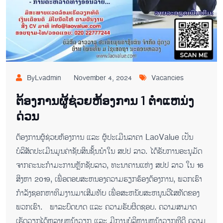
ByLvadmin
November 4, 2024
Vacancies
ຕ້ອງການຜູ້ຊ່ວຍຫ້ອງການ 1 ຕຳ​ແຫນ່ງ​
ດ່ວນ
ຕ້ອງການຜູ້ຊ່ວຍຫ້ອງການ ແລະ ຜູ້ປະເມີນລາຄາ LaoValue ເປັນ
ບໍລິສັດປະເມີນມູນຄ່າຊັບສິນຊັ້ນນໍາໃນ ສປປ ລາວ. ໄດ້ຮັບການອະນຸມັດ
ຈາກຄະນະກໍາມະການຫຼັກຊັບລາວ, ທະນາຄານແຫ່ງ ສປປ ລາວ ໃນ 16
ສິງຫາ 2019, ເພື່ອຕອບ​ສະ​ຫນອງ​ຄວາມ​ຮຽກ​ຮ້ອງ​ຕ້ອງ​ການ, ພວກເຮົາ
ກໍາລັງຊອກຫາ​ທິມ​ງານ​ມາ​ເສີມ​ທັບ ເພື່ອສະຫນັບສະຫນູນວິໄສທັດຂອງ
ພວກເຮົາ. ພາລະບົດບາດ ແລະ ຄວາມຮັບຜິດຊອບ. ຄວາມ​ສາ​ມາດ​
ເຮັດ​ວຽກ​ໄດ້​ຫລາຍ​ຫນ້າ​ວຽກ ແລະ ມີ​ການ​ບໍ​ລິ​ຫານ​ຫນ້າ​ວຽກ​ທີ​ດີ ຄວາມ