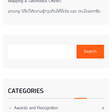
Mapping & Geomatics Officer)
ລາວວາລູ ໄດ້ໄປໃຫ້ຄວາມຮູ້ກ່ຽວກັບວິທີຄິດໄລ່ ແລະ ປະເມີນລາຄາຊັບ
Search
CATEGORIES
Awards and Recognition
3