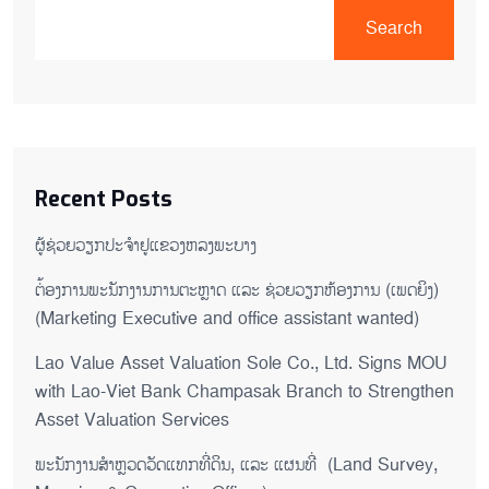
Search
Recent Posts
ຜູ້ຊ່ວຍ​ວຽກປະ​ຈຳ​ຢູ​​ແຂວງຫລງ​ພະ​ບາງ
ຕ່້ອງການພະນັກງານການຕະຫຼາດ ແລະ ຊ່ວຍ​ວຽກ​ຫ້ອງ​ການ (ເພດ​ຍິງ)
(Marketing Executive and office assistant wanted)
Lao Value Asset Valuation Sole Co., Ltd. Signs MOU
with Lao-Viet Bank Champasak Branch to Strengthen
Asset Valuation Services
ພະນັກງານສຳຫຼວດວັດແທກທີ່ດິນ, ແລະ ແຜນທີ່ (Land Survey,