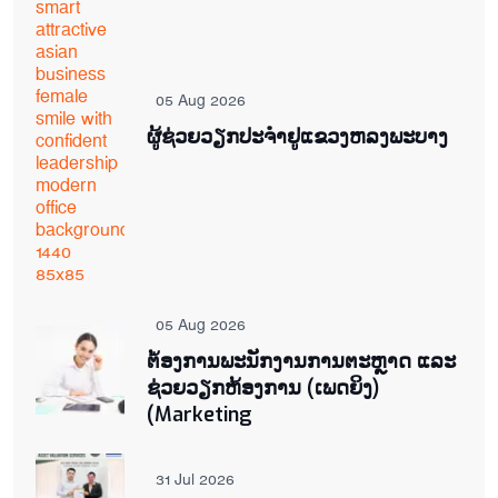
05 Aug 2026
ຜູ້ຊ່ວຍ​ວຽກປະ​ຈຳ​ຢູ​​ແຂວງຫລງ​ພະ​ບາງ
05 Aug 2026
ຕ່້ອງການພະນັກງານການຕະຫຼາດ ແລະ
ຊ່ວຍ​ວຽກ​ຫ້ອງ​ການ (ເພດ​ຍິງ)
(Marketing
31 Jul 2026