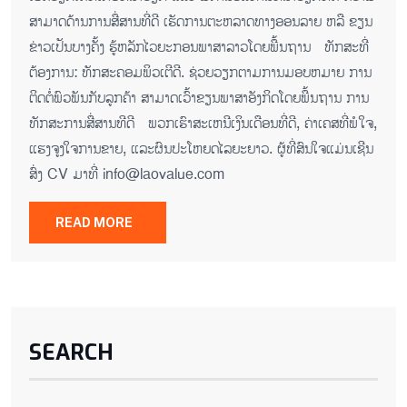
ສາມາດດ້ານການສື່ສານທີ່ດີ ​ເຮັດ​ການ​ຕະ​ຫລາດ​ທາງ​ອອນ​ລາຍ ຫລື ຂຽນ​
ຂ່າວ​ເປັນ​ບາງ​ຄັ້ງ ຮູ້​ຫລັກ​ໄວ​ຍະ​ກອນ​ພາ​ສາ​ລາວ​ໂດຍ​ພື້ນ​ຖານ ທັກສະທີ່
ຕ້ອງການ: ທັກສະຄອມພິວເຕີດີ. ຊ່ວຍ​ວຽກ​ຕາມ​ການມອບ​ຫມາຍ ການ​
ຕິດ​ຕໍ່​ພົວ​ພັນ​ກັບ​ລູກ​ຄ້າ​ ​ສາ​ມາດ​ເວົ້າ​ຂຽນ​ພາ​ສາ​ອັງ​ກິດ​ໂດຍ​ພື້ນ​ຖານ ການ
ທັກ​ສະ​ການ​ສື່​ສານ​ທີ​ດີ ພວກເຮົາສະເຫນີເງິນເດືອນທີ່ດີ, ຄ່າເຄ​ສທີ່ພໍໃຈ,
ແຮງຈູງໃຈການຂາຍ, ແລະຜົນປະໂຫຍດໄລຍະຍາວ. ຜູ້ທີ່ສົນໃຈແມ່ນເຊີນ
ສົ່ງ CV ມາທີ່ info@laovalue.com
READ MORE
SEARCH